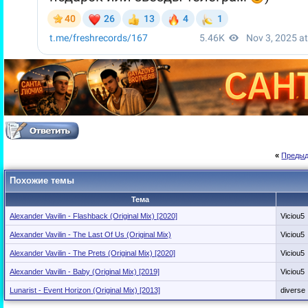
«
Предыд
Похожие темы
Тема
Alexander Vavilin - Flashback (Original Mix) [2020]
Viciou5
Alexander Vavilin - The Last Of Us (Original Mix)
Viciou5
Alexander Vavilin - The Prets (Original Mix) [2020]
Viciou5
Alexander Vavilin - Baby (Original Mix) [2019]
Viciou5
Lunarist - Event Horizon (Original Mix) [2013]
diverse