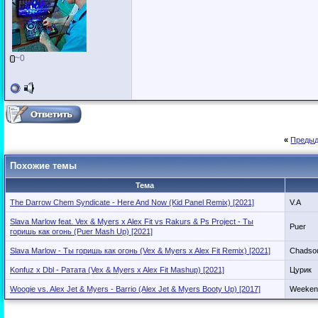
~0
«
Предыд
Похожие темы
Тема
The Darrow Chem Syndicate - Here And Now (Kid Panel Remix) [2021]
V.A
Slava Marlow feat. Vex & Myers x Alex Fit vs Rakurs & Ps Project - Ты
Puer
горишь как огонь (Puer Mash Up) [2021]
Slava Marlow - Ты горишь как огонь (Vex & Myers x Alex Fit Remix) [2021]
Chadso
Konfuz x Dbl - Ратата (Vex & Myers x Alex Fit Mashup) [2021]
Цурик
Woogie vs. Alex Jet & Myers - Barrio (Alex Jet & Myers Booty Up) [2017]
Weeken