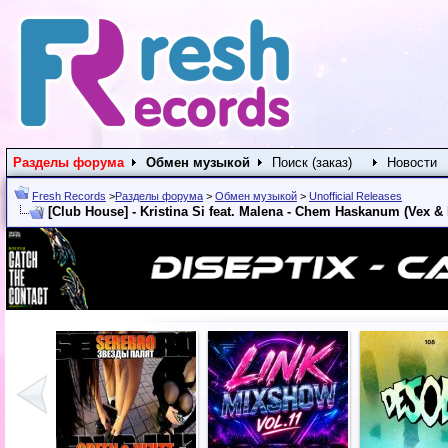
Разделы форума
Обмен музыкой
Поиск (заказ)
Новости
Fresh Records
>
Разделы форума
>
Обмен музыкой
>
Unofficial Releases
[Club House] - Kristina Si feat. Malena - Chem Haskanum (Vex & 