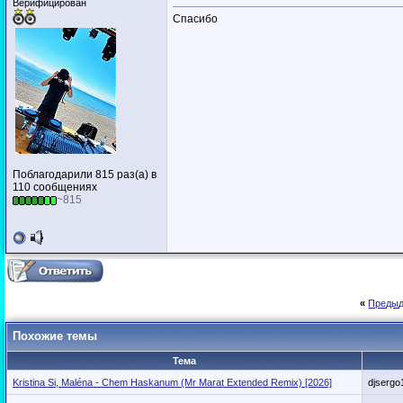
Верифицирован
Спасибо
Поблагодарили 815 раз(а) в
110 сообщениях
~815
«
Предыд
Похожие темы
Тема
Kristina Si, Maléna - Chem Haskanum (Mr Marat Extended Remix) [2026]
djsergo