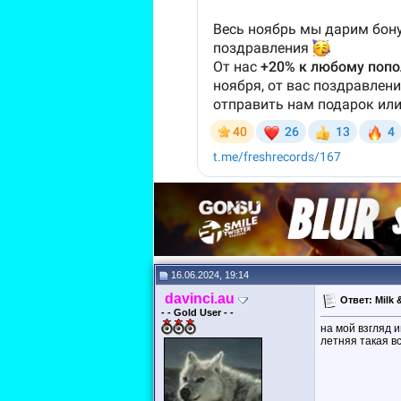
16.06.2024, 19:14
davinci.au
Ответ: Milk 
- - Gold User - -
на мой взгляд 
летняя такая в