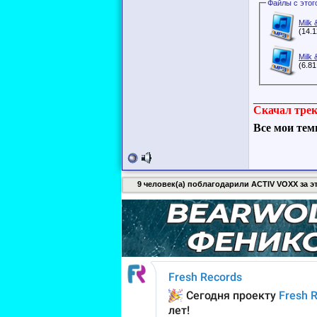
Milk
(14.
Milk 
(6.8
____________
Скачал трек
Все мои те
9 человек(а) поблагодарили ACTIV VOXX за эт