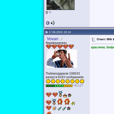
~0
17.06.2024, 02:14
Vovan
Ответ: Milk 
Верифицирован
красочно, бод
Поблагодарили 108033
раз(а) в 9163 сообщениях
~81127