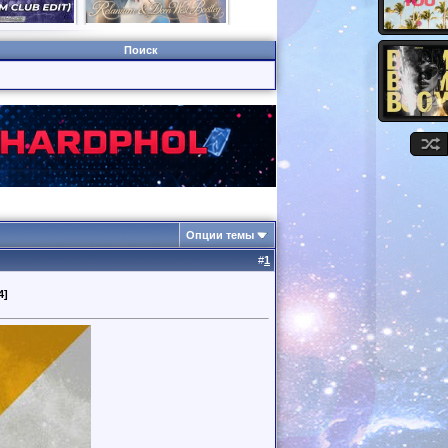
Поиск
Опции темы
#
1
4]