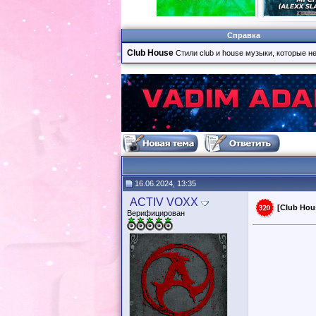
Справка
Club House
Стили club и house музыки, которые н
16.06.2024, 13:35
ACTIV VOXX
[Club Hous
Верифицирован