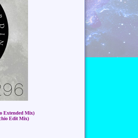
io Extended Mix)
hio Edit Mix)