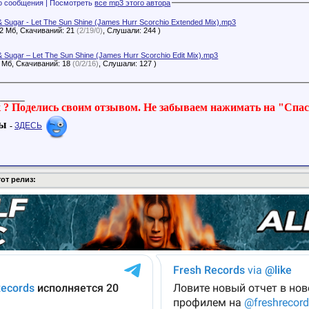
Файлы с этого сообщения | Посмотреть
все mp3 этого автора
 & Sugar - Let The Sun Shine (James Hurr Scorchio Extended Mix).mp3
12 Мб, Скачиваний: 21
(2/19/0)
, Слушали: 244 )
& Sugar – Let The Sun Shine (James Hurr Scorchio Edit Mix).mp3
1 Мб, Скачиваний: 18
(0/2/16)
, Слушали: 127 )
______
 ? Поделись своим отзывом. Не забываем нажимать на "Спа
мы
-
ЗДЕСЬ
от релиз: