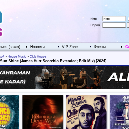
Имя
Пароль
оиск (заказ)
Новости
VIP Zone
Фреши
G
кой
>
House Music
>
Club House
e Sun Shine (James Hurr Scorchio Extended; Edit Mix) [2024]