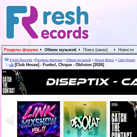
Разделы форума
Обмен музыкой
Поиск (заказ)
Новости
Fresh Records
>
Разделы форума
>
Обмен музыкой
>
House Music
>
Club House
[Club House] - Funko!, Chique - Oblivion [2026]