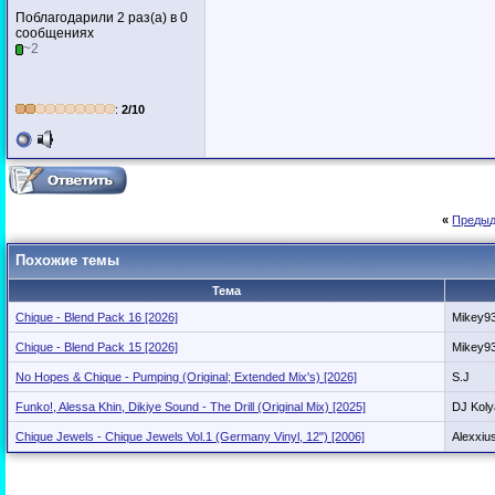
Поблагодарили 2 раз(а) в 0
сообщениях
~2
:
2/10
«
Предыд
Похожие темы
Тема
Chique - Blend Pack 16 [2026]
Mikey9
Chique - Blend Pack 15 [2026]
Mikey9
No Hopes & Chique - Pumping (Original; Extended Mix's) [2026]
S.J
Funko!, Alessa Khin, Dikiye Sound - The Drill (Original Mix) [2025]
DJ Koly
Chique Jewels - Chique Jewels Vol.1 (Germany Vinyl, 12") [2006]
Alexxiu