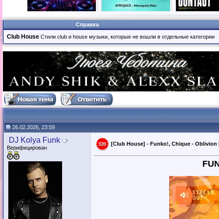
Справка
Club House
Стили club и house музыки, которые не вошли в отдельные категории
26.02.2026, 23:59
DJ Kolya Funk
[Club House] - Funko!, Chique - Oblivion 
Верифицирован
FUN