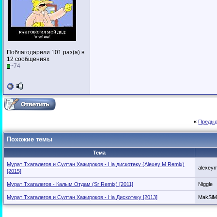
Поблагодарили 101 раз(а) в
12 сообщениях
~74
«
Предыд
Похожие темы
Тема
Мурат Тхагалегов и Султан Хажироков - На дискотеку (Alexey M Remix)
alexey
[2015]
Мурат Тхагалегов - Калым Отдам (Sr Remix) [2011]
Niggle
Мурат Тхагалегов и Султан Хажироков - На Дискотеку [2013]
MakSi