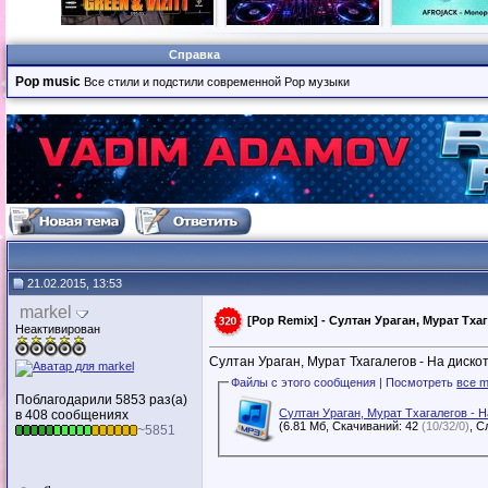
Справка
Pop music
Все стили и подстили современной Pop музыки
21.02.2015, 13:53
markel
[Pop Remix] - Султан Ураган, Мурат Тха
Неактивирован
Султан Ураган, Мурат Тхагалегов - На диско
Файлы с этого сообщения | Посмотреть
все m
Поблагодарили 5853 раз(а)
Султан Ураган, Мурат Тхагалегов - Н
в 408 сообщениях
(6.81 Мб, Скачиваний: 42
(10/32/0)
~5851