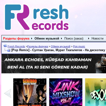
Разделы форума
Обмен музыкой
Поиск (заказ)
Новости
Fresh Records
>
Разделы форума
>
Обмен музыкой
>
Pop music
[Pop Remix] - Султан Ураган, Мурат Тхагалегов - На дискотеку