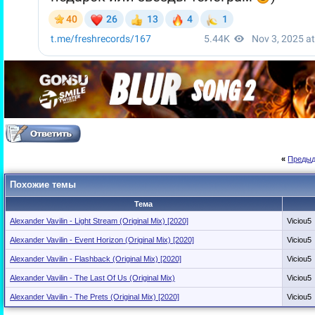
«
Предыд
Похожие темы
Тема
Alexander Vavilin - Light Stream (Original Mix) [2020]
Viciou5
Alexander Vavilin - Event Horizon (Original Mix) [2020]
Viciou5
Alexander Vavilin - Flashback (Original Mix) [2020]
Viciou5
Alexander Vavilin - The Last Of Us (Original Mix)
Viciou5
Alexander Vavilin - The Prets (Original Mix) [2020]
Viciou5