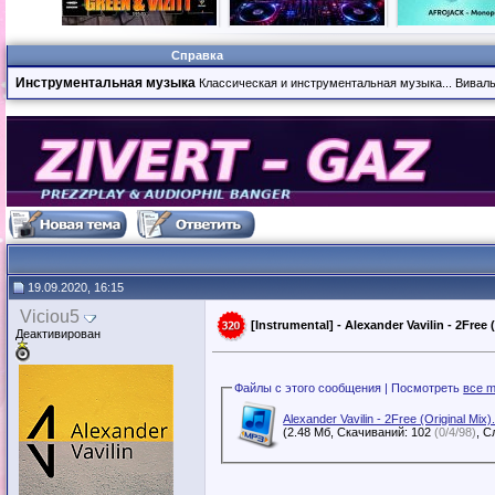
Справка
Инструментальная музыка
Классическая и инструментальная музыка... Вивальди
19.09.2020, 16:15
Viciou5
[Instrumental] - Alexander Vavilin - 2Free 
Деактивирован
Файлы с этого сообщения | Посмотреть
все m
Alexander Vavilin - 2Free (Original Mix
(2.48 Мб, Скачиваний: 102
(0/4/98)