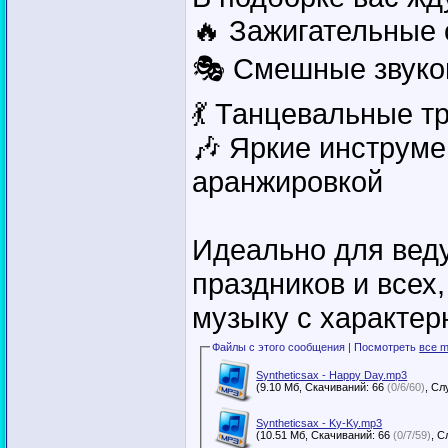
🔥 Зажигательные
🎭 Смешные звуко
💃 Танцевальные т
🎶 Яркие инструм
аранжировкой
Идеально для веду
праздников и всех
музыку с характе
Файлы с этого сообщения | Посмотреть
все m
Syntheticsax - Happy Day.mp3
(9.10 Мб, Скачиваний: 66
(0/6/60)
Syntheticsax - Ky-Ky.mp3
(10.51 Мб, Скачиваний: 66
(0/7/59)