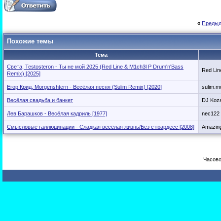
«
Предыд
Похожие темы
Тема
Света, Testosteron - Ты не мой 2025 (Red Line & M1ch3l P Drum'n'Bass
Red Lin
Remix) [2025]
Егор Крид, Morgenshtern - Весёлая песня (Sulim Remix) [2020]
sulim.m
Весёлая свадьба и банкет
DJ Koza
Лев Барашков - Весёлая кадриль [1977]
nec122
Смысловые галлюцинации - Сладкая весёлая жизнь/Без стюардесс [2008]
Amazin
Часово