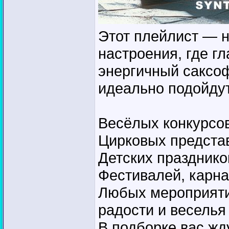
Этот плейлист — 
настроения, где г
энергичный саксоф
идеально подойдут
Весёлых конкурсов
Цирковых предста
Детских праздник
Фестивалей, карна
Любых мероприяти
радости и веселья
В подборке вас жд