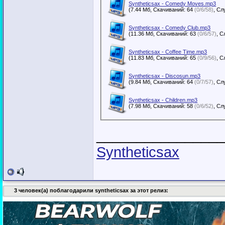
Syntheticsax - Comedy Moves.mp3
(7.44 Мб, Скачиваний: 64
(0/6/58)
Syntheticsax - Comedy Club.mp3
(11.36 Мб, Скачиваний: 63
(0/6/57)
Syntheticsax - Coffee Time.mp3
(11.83 Мб, Скачиваний: 65
(0/9/56)
Syntheticsax - Discosun.mp3
(9.84 Мб, Скачиваний: 64
(0/7/57)
Syntheticsax - Children.mp3
(7.98 Мб, Скачиваний: 58
(0/6/52)
________________
Syntheticsax
3 человек(а) поблагодарили syntheticsax за этот релиз: