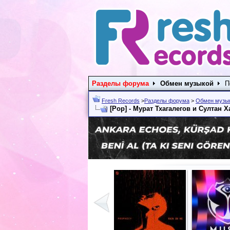
Разделы форума
Обмен музыкой
П
Fresh Records
>
Разделы форума
>
Обмен музы
[Pop] - Мурат Тхагалегов и Султан Х