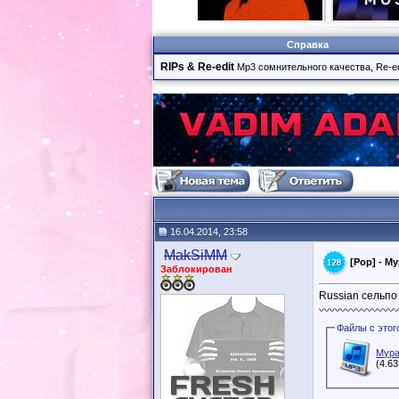
Справка
RIPs & Re-edit
Mp3 сомнительного качества, Re-ed
16.04.2014, 23:58
MakSiMM
[Pop] - М
Заблокирован
Russian сельпо 
〰〰〰〰〰〰〰
Мура
(4.6