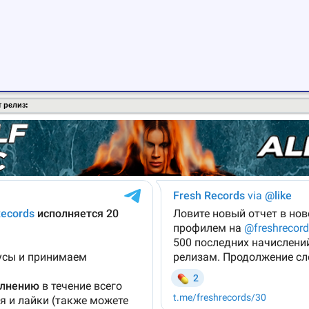
 релиз: