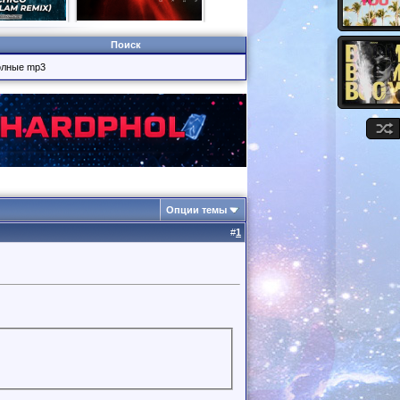
Поиск
полные mp3
Опции темы
#
1