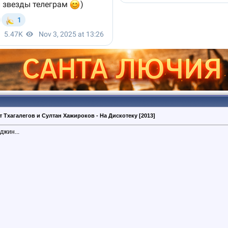
т Тхагалегов и Султан Хажироков - На Дискотеку [2013]
джин...