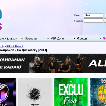
Имя
Пароль
оиск (заказ)
Новости
VIP Zone
Фреши
G
кой
>
RIPs & Re-edit
ажироков - На Дискотеку [2013]