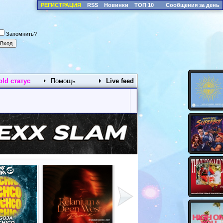
РЕГИСТРАЦИЯ
RSS
Новинки
ТОП 10
Сообщения за день
Запомнить?
old статус
Помощь
Live feed