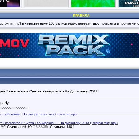
ПРАВИЛА
it, рипы, mp3 в качестве ниже 160, записи радио передач, шоу программ и прочие не
урат Тхагалегов и Султан Хажироков - На Дискотеку [2013]
party
〰〰〰〰〰〰〰〰
Файлы с этого сообщения | Посмотреть
все mp3 этого автора
т Тхагалегов и Султан Хажироков - – На дискотеку 2013 (Original mix).mp3
3 Мб, Скачиваний: 99
(26/38/35)
, Слушали: 180 )