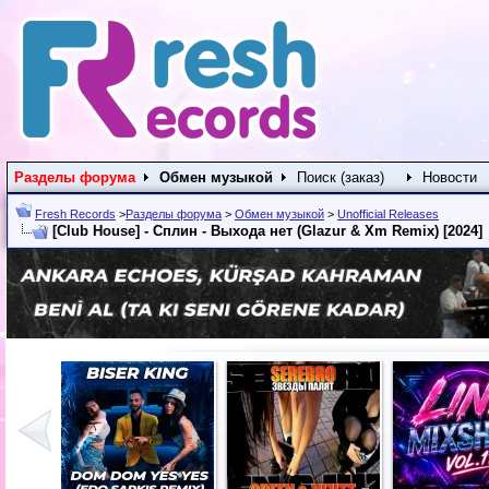
Разделы форума
Обмен музыкой
Поиск (заказ)
Новости
Fresh Records
>
Разделы форума
>
Обмен музыкой
>
Unofficial Releases
[Club House] - Сплин - Выхода нет (Glazur & Xm Remix) [2024]