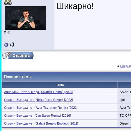
Шикарно!
~0
«
Предыд
Похожие темы
Тема
Анна Май - Нет выхода (Salandir Remix) [2024]
SAlAND
Сплин - Выхода нет (Nikita Ferra Cover) [2022]
djrill
Сплин - Выхода нет (Ayur Tsyrenov Remix) [2021]
Ayur Ts
Сплин - Выхода нет (Jan Steen Remix) [2016]
TO CP
Сплин - Выхода нет (Galant Breaks Bootleg) [2011]
Diego!