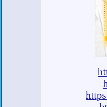
ht
http
h