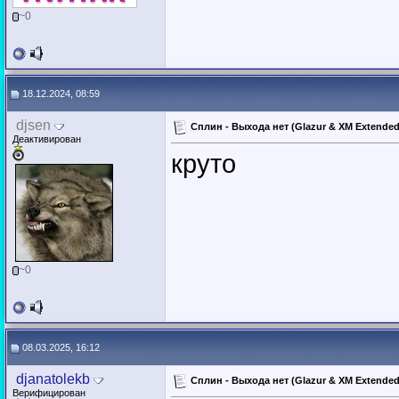
~0
18.12.2024, 08:59
djsen
Сплин - Выхода нет (Glazur & XM Extende
Деактивирован
круто
~0
08.03.2025, 16:12
djanatolekb
Сплин - Выхода нет (Glazur & XM Extende
Верифицирован