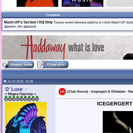
Справка
Mash-UP's Section / HQ Only
Только качественные работы в стиле Mash-UP, boot
фрилич, без фрешей
21.03.2025, 16:05
D' Luxe
[Club House] - Icegergert & Obladaet - Na
-= Медиа Партнер =-
ICEGERGERT 