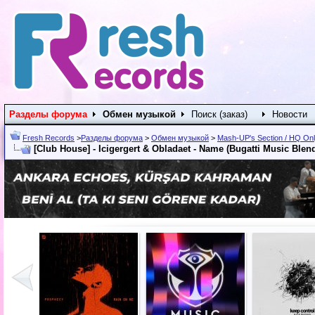
Разделы форума
Обмен музыкой
Поиск (заказ)
Новости
Fresh Records
>
Разделы форума
>
Обмен музыкой
>
Mash-UP's Section / HQ On
[Club House] - Icigergert & Obladaet - Name (Bugatti Music Blend