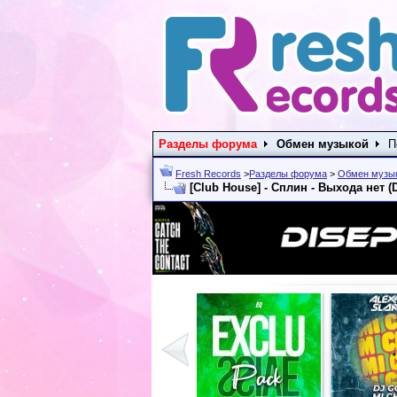
Разделы форума
Обмен музыкой
П
Fresh Records
>
Разделы форума
>
Обмен музы
[Club House] - Сплин - Выхода нет (D