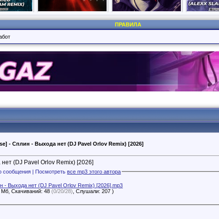
ПРАВИЛА
абот
se] - Сплин - Выхода нет (DJ Pavel Orlov Remix) [2026]
нет (DJ Pavel Orlov Remix) [2026]
Файлы с этого сообщения | Посмотреть
все mp3 этого автора
н - Выхода нет (DJ Pavel Orlov Remix) [2026].mp3
6 Мб, Скачиваний: 48
(0/20/28)
, Слушали: 207 )