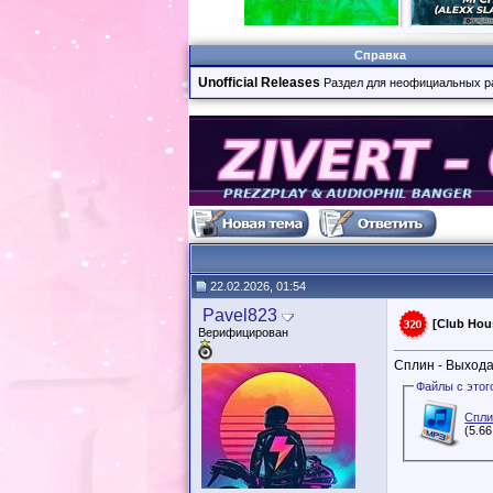
Справка
Unofficial Releases
Раздел для неофициальных р
22.02.2026, 01:54
Pavel823
[Club Hou
Верифицирован
Сплин - Выхода 
Спли
(5.6