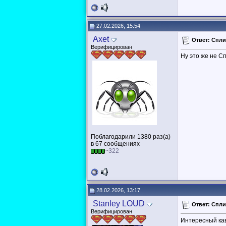
27.02.2026, 15:54
Axet
Ответ: Сплин
Верифицирован
Ну это же не Сп
Поблагодарили 1380 раз(а)
в 67 сообщениях
~322
28.02.2026, 13:17
Stanley LOUD
Ответ: Сплин
Верифицирован
Интересный ка