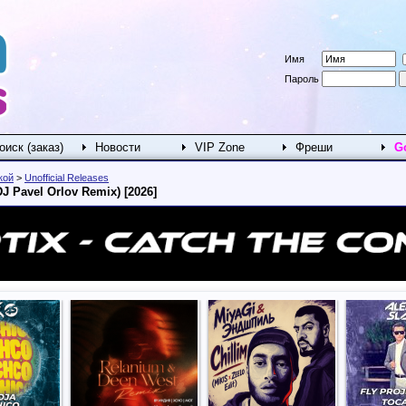
Имя
Пароль
оиск (заказ)
Новости
VIP Zone
Фреши
G
кой
>
Unofficial Releases
J Pavel Orlov Remix) [2026]