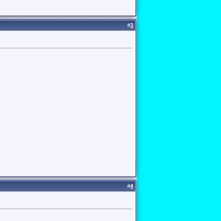
#
3
#
4