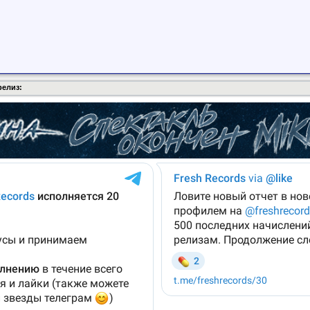
релиз: