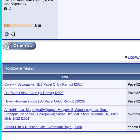
сообщениях
~2
:
2/10
«
Предыд
Похожие темы
Тема
Сплин - Выхода нет (DJ Pavel Orlov Remix) [2026]
Pavel8
DJ Pavel Orlov - One (Ai Remix) [2026]
Pavel8
Hi-Fi - Черный ворон (DJ Pavel Orlov Remix) [2026]
Pavel8
Amirchik feat. Мари Краймбрери - Не домой; Ленинград feat. Зоя -
Сюрприз; Nebezao - Вечеринка; Sasha Dith feat. Steve Modana - Russian
mkarel
Girls 2k22 [2021]
Sasha Dith & Russian Girls - American Boys [2009]
YaszkO