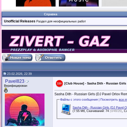
Справка
Unofficial Releases
Раздел для неофициальных работ
23.02.2026, 22:39
Pavel823
[Club House] - Sasha Dith - Russian Girls
Верифицирован
Sasha Dith - Russian Girls (DJ Pavel Orlov Rem
Файлы с этого сообщения | Посмотреть
все m
Sasha Dith - Russian Girls (DJ Pavel 
(7.55 Мб, Скачиваний: 74
(0/48/26)