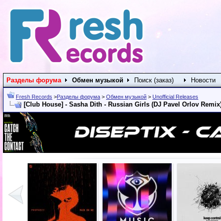
Разделы форума
Обмен музыкой
Поиск (заказ)
Новости
Fresh Records
>
Разделы форума
>
Обмен музыкой
>
Unofficial Releases
[Club House] - Sasha Dith - Russian Girls (DJ Pavel Orlov Remix)