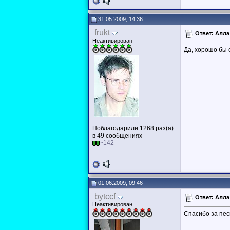
31.05.2009, 14:36
frukt
Ответ: Алла
Неактивирован
Да, хорошо бы 
Поблагодарили 1268 раз(а)
в 49 сообщениях
~142
01.06.2009, 09:46
bytccf
Ответ: Алла
Неактивирован
Спасибо за пес