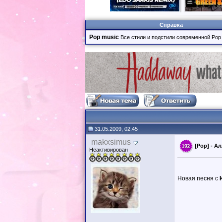
Справка
Pop music
Все стили и подстили современной Pop
31.05.2009, 02:45
makxsimus
[Pop] - А
Неактивирован
Новая песня с