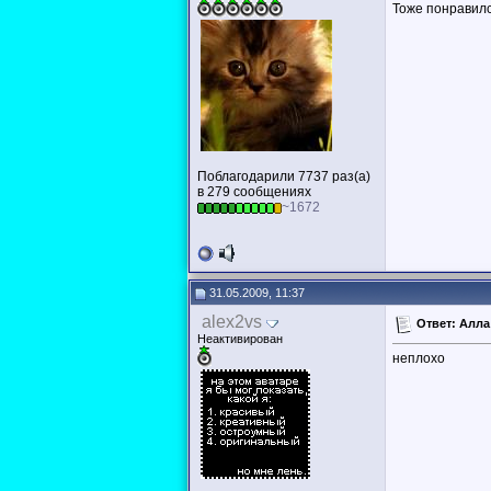
Тоже понравилс
Поблагодарили 7737 раз(а)
в 279 сообщениях
~1672
31.05.2009, 11:37
alex2vs
Ответ: Алла
Неактивирован
неплохо