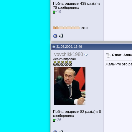
Поблагодарили 438 раз(а) в
78 сообщениях
~19
:
2/10
31.05.2009, 13:46
vovchikk1980
Ответ: Алла
Деактивирован
Жаль что это р
Поблагодарили 82 раз(а) в 8
сообщениях
~26