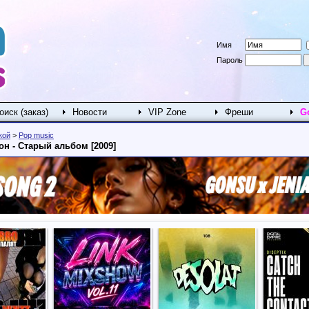
Имя
Пароль
оиск (заказ)
Новости
VIP Zone
Фреши
G
кой
>
Pop music
он - Старый альбом [2009]