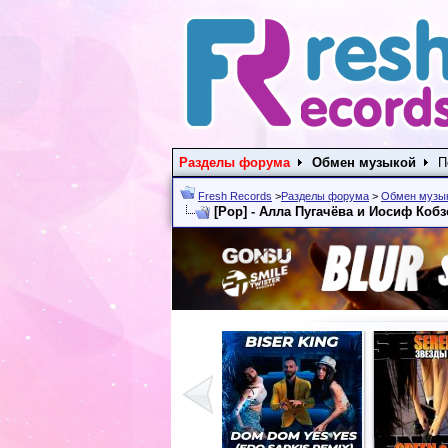
Разделы форума
Обмен музыкой
П
Fresh Records
>
Разделы форума
>
Обмен музы
[Pop] - Алла Пугачёва и Иосиф Кобз