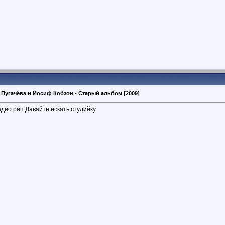
 Пугачёва и Иосиф Кобзон - Старый альбом [2009]
адио рип.Давайте искать студийку