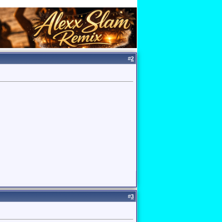
#
2
#
3