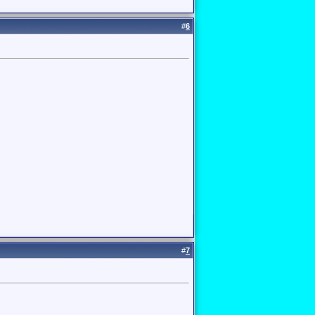
#
6
#
7