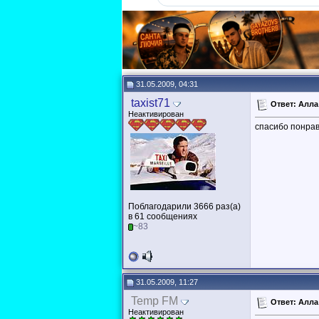
31.05.2009, 04:31
taxist71
Ответ: Алла
Неактивирован
спасибо понрав
Поблагодарили 3666 раз(а)
в 61 сообщениях
~83
31.05.2009, 11:27
Temp FM
Ответ: Алла
Неактивирован