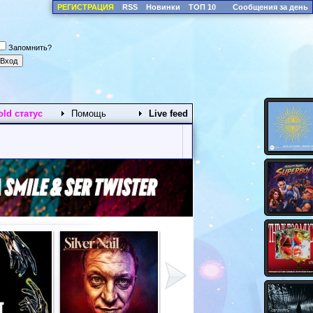
РЕГИСТРАЦИЯ
RSS
Новинки
ТОП 10
Сообщения за день
Запомнить?
old статус
Помощь
Live feed