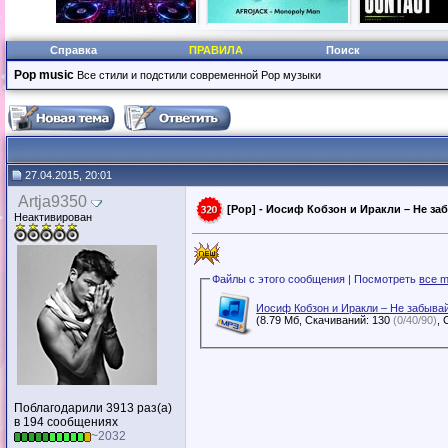
Справка
ПРАВИЛА
Поиск
Pop music
Все стили и подстили современной Pop музыки
27.04.2015, 20:01
Artja9350
[Pop] - Иосиф Кобзон и Иракли – Не заб
Неактивирован
Файлы с этого сообщения | Посмотреть
все m
Иосиф Кобзон и Иракли – Не забыва
(8.79 Мб, Скачиваний: 130
(0/40/90)
Поблагодарили 3913 раз(а)
в 194 сообщениях
~2032