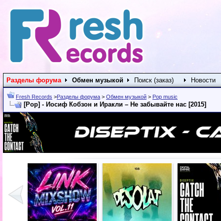
Разделы форума
Обмен музыкой
Поиск (заказ)
Новости
Fresh Records
>
Разделы форума
>
Обмен музыкой
>
Pop music
[Pop] - Иосиф Кобзон и Иракли – Не забывайте нас [2015]