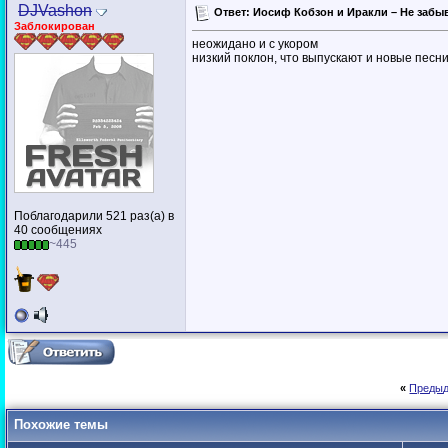
DJVashon
Ответ: Иосиф Кобзон и Иракли – Не забыв
Заблокирован
неожидано и с укором
низкий поклон, что выпускают и новые пес
Поблагодарили 521 раз(а) в
40 сообщениях
~445
«
Предыд
Похожие темы