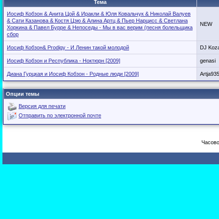
Тема
Иосиф Кобзон & Анита Цой & Иракли & Юля Ковальчук & Николай Валуев
& Сати Казанова & Костя Цзю & Алина Артц & Пьер Нарцисс & Светлана
NEW
Хоркина & Павел Бурре & Непоседы - Мы в вас верим (песня болельщика
сбор
Иосиф Кобзон& Prodigy - И Ленин такой молодой
DJ Koza
Иосиф Кобзон и Республика - Ноктюрн [2009]
genasi
Диана Гурцкая и Иосиф Кобзон - Родные люди [2009]
Artja93
Опции темы
Версия для печати
Отправить по электронной почте
Часово