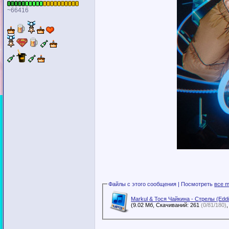
~66416
Файлы с этого сообщения | Посмотреть
все m
Markul & Тося Чайкина - Стрелы (Edd
(9.02 Мб, Скачиваний: 261
(0/81/180)