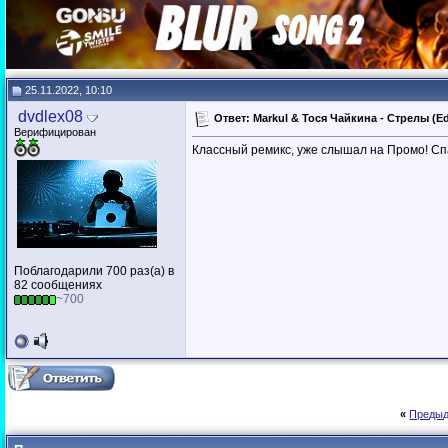
25.11.2022, 10:10
dvdlex08
Ответ: Markul & Тося Чайкина - Стрелы (Ed
Верифицирован
Классный ремикс, уже слышал на Промо! Сп
Поблагодарили 700 раз(а) в
82 сообщениях
~700
«
Предыд