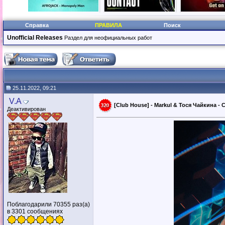
Справка
ПРАВИЛА
Поиск
Unofficial Releases
Раздел для неофициальных работ
25.11.2022, 09:21
V.A
[Club House] - Markul & Тося Чайкина - 
Деактивирован
Поблагодарили 70355 раз(а)
в 3301 сообщениях