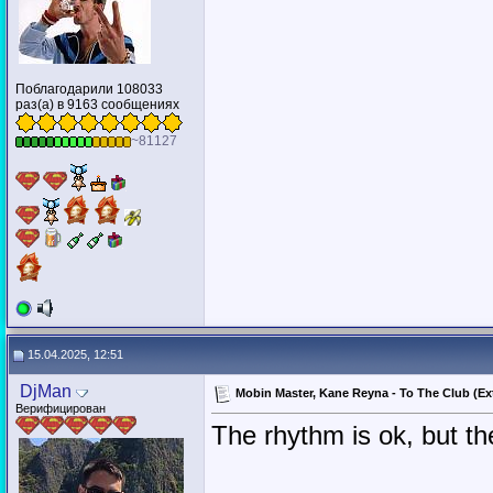
Поблагодарили 108033
раз(а) в 9163 сообщениях
~81127
15.04.2025, 12:51
DjMan
Mobin Master, Kane Reyna - To The Club (E
Верифицирован
The rhythm is ok, but t