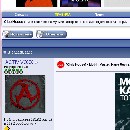
Справка
ПРАВИЛА
Поиск
Club House
Стили club и house музыки, которые не вошли в отдельные категории
15.04.2025, 12:39
ACTIV VOXX
[Club House] - Mobin Master, Kane Reyna 
Верифицирован
Поблагодарили 13182 раз(а)
в 1682 сообщениях