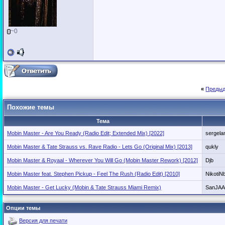
~0
«
Предыд
Похожие темы
Тема
Mobin Master - Are You Ready (Radio Edit; Extended Mix) [2022]
sergela
Mobin Master & Tate Strauss vs. Rave Radio - Lets Go (Original Mix) [2013]
qukly
Mobin Master & Royaal - Wherever You Will Go (Mobin Master Rework) [2012]
Djb
Mobin Master feat. Stephen Pickup - Feel The Rush (Radio Edit) [2010]
NikotiN
Mobin Master - Get Lucky (Mobin & Tate Strauss Miami Remix)
SanJAA
Опции темы
Версия для печати