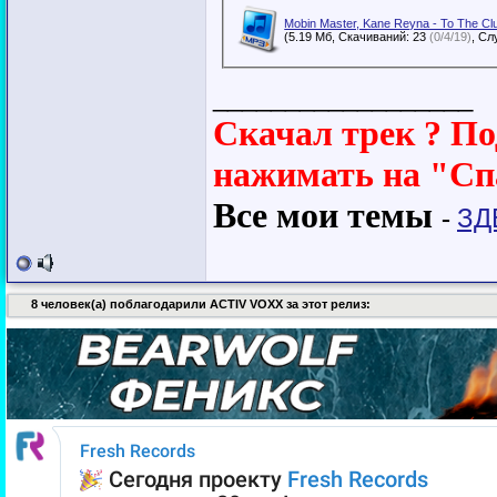
Mobin Master, Kane Reyna - To The Clu
(5.19 Мб, Скачиваний: 23
(0/4/19)
__________________
Скачал трек ? По
нажимать на "Сп
Все мои темы
-
ЗД
8 человек(а) поблагодарили ACTIV VOXX за этот релиз: