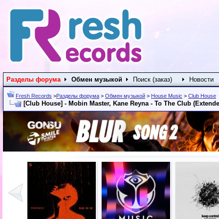
Разделы форума
Обмен музыкой
Поиск (заказ)
Новости
Fresh Records
>
Разделы форума
>
Обмен музыкой
>
House Music
>
Club House
[Club House] - Mobin Master, Kane Reyna - To The Club (Extended