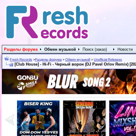
Разделы форума
Обмен музыкой
Поиск (заказ)
Новости
Fresh Records
>
Разделы форума
>
Обмен музыкой
>
Unofficial Releases
[Club House] - Hi-Fi - Черный ворон (DJ Pavel Orlov Remix) [20