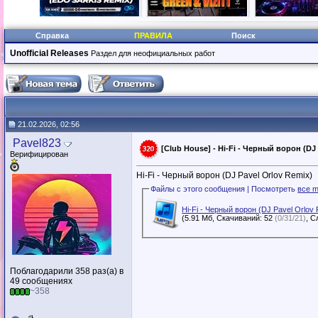
Справка
ПРАВИЛА
Поиск
Unofficial Releases
Раздел для неофициальных работ
21.02.2026, 02:56
Pavel823
[Club House] - Hi-Fi - Черный ворон (DJ 
Верифицирован
Hi-Fi - Черный ворон (DJ Pavel Orlov Remix)
Файлы с этого сообщения | Посмотреть
все m
Hi-Fi - Черный ворон (DJ Pavel Orlov
(5.91 Мб, Скачиваний: 52
(0/31/21)
Поблагодарили 358 раз(а) в
49 сообщениях
~358