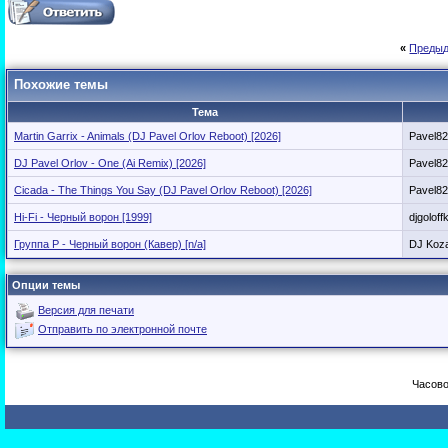
«
Предыд
Похожие темы
Тема
Martin Garrix - Animals (DJ Pavel Orlov Reboot) [2026]
Pavel8
DJ Pavel Orlov - One (Ai Remix) [2026]
Pavel8
Cicada - The Things You Say (DJ Pavel Orlov Reboot) [2026]
Pavel8
Hi-Fi - Черный ворон [1999]
djgoloff
Группа Р - Черный ворон (Кавер) [n/a]
DJ Koza
Опции темы
Версия для печати
Отправить по электронной почте
Часово