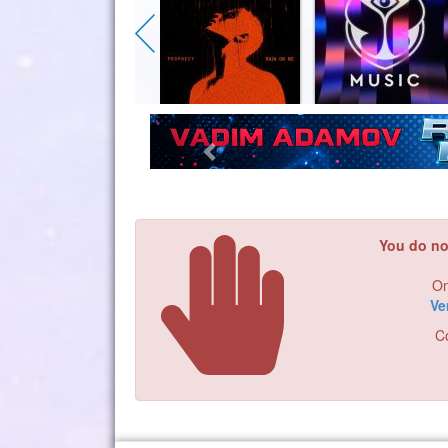
You do no
On
Ve
Co