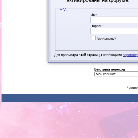
активированы на форуме.
Вход
Имя:
Пароль:
Запомнить?
Для просмотра этой страницы необходимо
зарегист
Быстрый переход
Часово