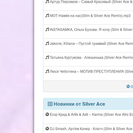
Артур Пирожков – Самый Красивый (Silver Ace &
МОТ-Намёк на нас(Slim & Silver Ace Remix).mp3
INSTASAMKA, Ольга Бузова- Я хочу (Slim & Silve
Jakone, Kiliana – Пустой трамвай (Silver Ace Rem
Татьяна Куртукова - Алешенька (Silver Ace Remi
Люся Чеботина – МОТИВ ПРЕСТУПЛЕНИЯ (Silver
В
Новинки от Silver Ace
Егор Крид & Artik & Asti – Karma (Silver Ace Afro Ed
DJ Smash, Артём Качер - Клатч (Slim & Silver Ace