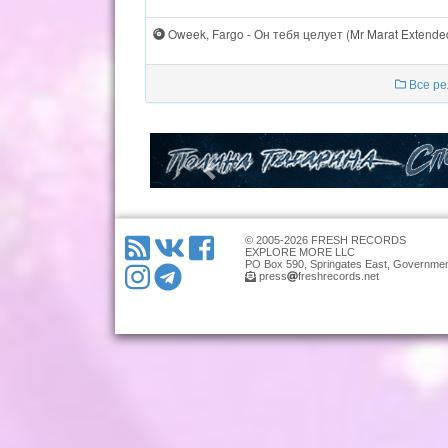
Oweek, Fargo - Он тебя целует (Mr Marat Extende
Все ре
© 2005-2026 FRESH RECORDS
EXPLORE MORE LLC
PO Box 590, Springates East, Governmen
press
freshrecords.net