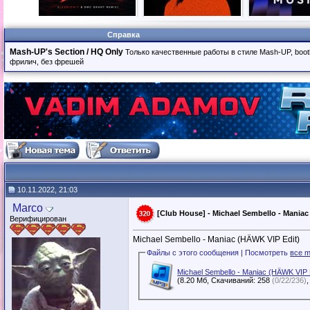
Справка
Mash-UP's Section / HQ Only
Только качественные работы в стиле Mash-UP, boot
фрилич, без фрешей
10.11.2022, 21:03
Marco
[Club House] - Michael Sembello - Maniac 
Верифицирован
Michael Sembello - Maniac (HÄWK VIP Edit)
Файлы с этого сообщения | Посмотреть
все m
Michael Sembello - Maniac (HÄWK VIP 
(8.20 Мб, Скачиваний: 258
(0/22/236)