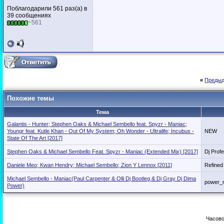
Поблагодарили 561 раз(а) в
39 сообщениях
~561
«
Предыд
Похожие темы
Тема
Galantis - Hunter; Stephen Oaks & Michael Sembello feat. Spyzr - Maniac;
Youngr feat. Kutle Khan - Out Of My System; Oh Wonder - Ultralife; Incubus -
NEW
State Of The Art [2017]
Stephen Oaks & Michael Sembello Feat. Spyzr - Maniac (Extended Mix) [2017]
Dj Prof
Daniele Meo; Kwan Hendry; Michael Sembello; Zion Y Lennox [2011]
Refined
Michael Sembello - Maniac(Paul Carpenter & Olli Dj Bootleg & Dj Gray Dj Dima
power_
Power)
Часово