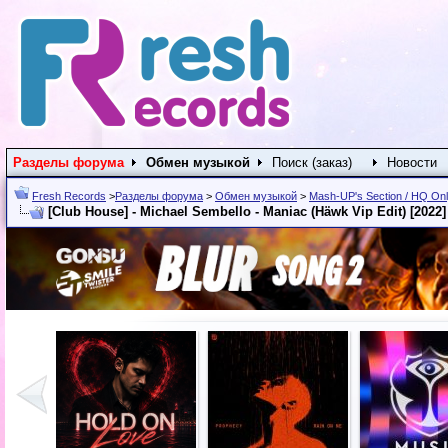
Разделы форума
Обмен музыкой
Поиск (заказ)
Новости
Fresh Records
>
Разделы форума
>
Обмен музыкой
>
Mash-UP's Section / HQ On
[Club House] - Michael Sembello - Maniac (Häwk Vip Edit) [2022]