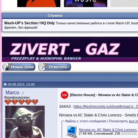
Справка
Mash-UP's Section / HQ Only
Только качественные работы в стиле Mash-UP, boot
фрилич, без фрешей
09.08.2023, 14:00
Marco
[Electro House] - Nirvana vs Ac Slater & 
Верифицирован
ЗАКАЗ -
https://freshrecords.ru/showthread.p.
Nirvana vs AC Slater & Chris Lorenzo - Smells 
Файлы с этого сообщения | Посмотреть
все m
Nirvana vs. AC Slater & Chris Lorenzo
(7.86 Мб, Скачиваний: 239
(0/23/216)