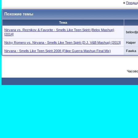
«
Предыд
Похожие темы
Тема
Nirvana vs. Reznikov & Favorite - Smells Like Teen Spirit (Belov Mashup)
belovdj
[2014]
Nicky Romero vs. Nirvana - Smells Like Teen Spirit (D.J. V&B Mashup) [2013]
Haiper
Nirvana - Smells Like Teen Spirit 2008 (Filipe Guerra Mashup Final Mix)
Fawka
Часово