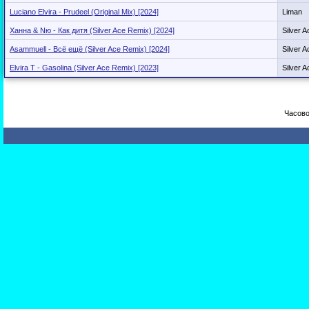
Luciano Elvira - Prudeel (Original Mix) [2024]
Liman
Ханна & Nю - Как дитя (Silver Ace Remix) [2024]
Silver A
Asammuell - Всё ещё (Silver Ace Remix) [2024]
Silver A
Elvira T - Gasolina (Silver Ace Remix) [2023]
Silver A
Часово