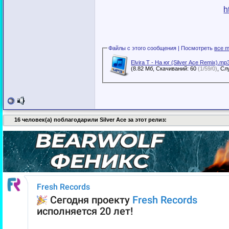
h
Файлы с этого сообщения | Посмотреть
все m
Elvira T - На юг (Silver Ace Remix).mp
(8.82 Мб, Скачиваний: 60
(1/59/0)
16 человек(а) поблагодарили Silver Ace за этот релиз: