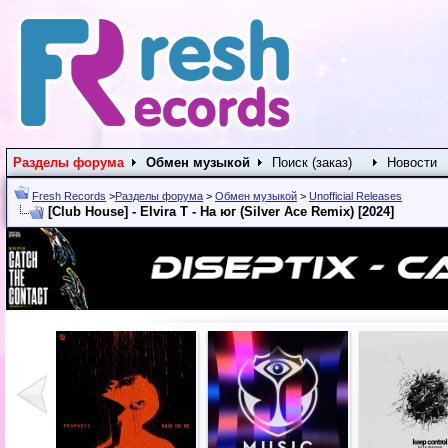
Разделы форума
Обмен музыкой
Поиск (заказ)
Новости
Fresh Records
>
Разделы форума
>
Обмен музыкой
>
Unofficial Releases
[Club House] - Elvira T - На юг (Silver Ace Remix) [2024]