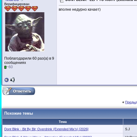
Верифицирован
вполне недурно качает)
Поблагодарили 60 раз(а) в 9
сообщениях
~60
«
Предыд
Похожие темы
Тема
Dont Blink - Bit By Bit; Overdrink (Extended Mix's) [2026]
S.J