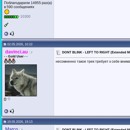
Поблагодарили 14955 раз(а)
в 590 сообщениях
~10300
02.05.2026, 10:22
davinci.au
DONT BLINK - LEFT TO RIGHT (Extended Mi
- - Gold User - -
несомненно такое трек требует к себе внима
~0
19.05.2026, 19:13
Marco
DONT BLINK - LEFT TO RIGHT (Extended Mi