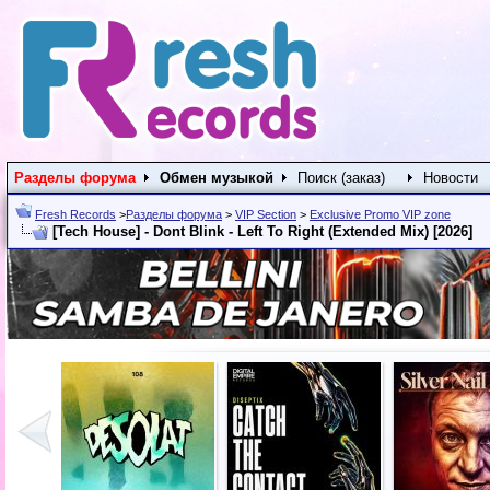
Разделы форума
Обмен музыкой
Поиск (заказ)
Новости
Fresh Records
>
Разделы форума
>
VIP Section
>
Exclusive Promo VIP zone
[Tech House] - Dont Blink - Left To Right (Extended Mix) [2026]