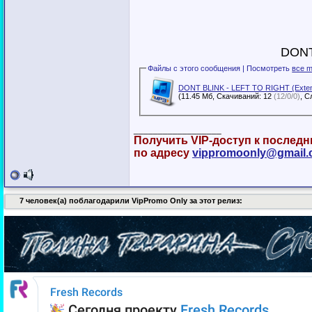
DONT
Файлы с этого сообщения | Посмотреть
все m
DONT BLINK - LEFT TO RIGHT (Extend
(11.45 Мб, Скачиваний: 12
(12/0/0)
__________________
Получить VIP-доступ к послед
по адресу
vippromoonly@gmail
7 человек(а) поблагодарили VipPromo Only за этот релиз: