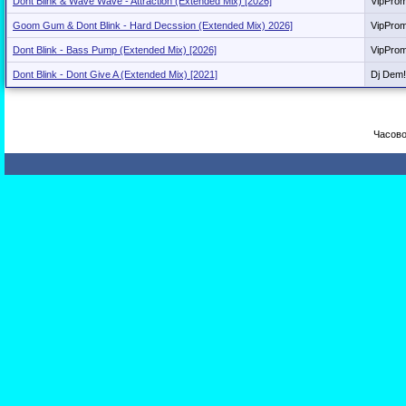
Dont Blink & Wave Wave - Attraction (Extended Mix) [2026]
VipPro
Goom Gum & Dont Blink - Hard Decssion (Extended Mix) 2026]
VipPro
Dont Blink - Bass Pump (Extended Mix) [2026]
VipPro
Dont Blink - Dont Give A (Extended Mix) [2021]
Dj Dem!
Часово