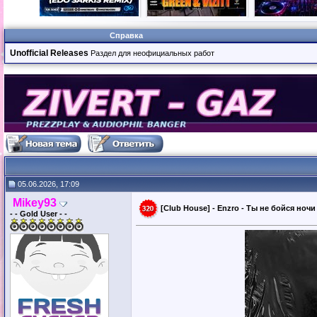
Справка
Unofficial Releases
Раздел для неофициальных работ
05.06.2026, 17:09
Mikey93
[Club House] - Enzro - Ты не бойся ночи 
- - Gold User - -