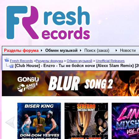
Разделы форума
Обмен музыкой
Поиск (заказ)
Новости
Fresh Records
>
Разделы форума
>
Обмен музыкой
>
Unofficial Releases
[Club House] - Enzro - Ты не бойся ночи (Alexx Slam Remix) [2