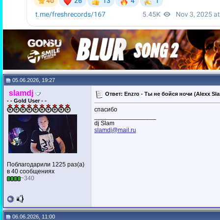
05.06.2026, 19:27
slamdj
Ответ: Enzro - Ты не бойся ночи (Alexx Sl
- - Gold User - -
спасибо
__________________
dj Slam
slamdj@mail.ru
Поблагодарили 1225 раз(а)
в 40 сообщениях
~340
06.06.2026, 11:00