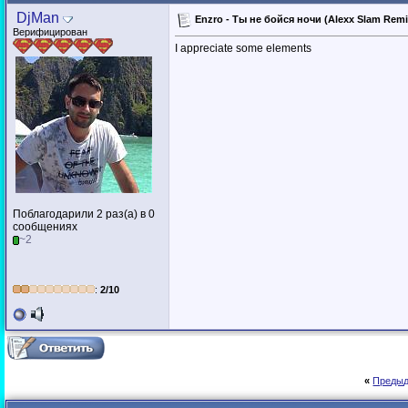
DjMan
Enzro - Ты не бойся ночи (Alexx Slam Re
Верифицирован
I appreciate some elements
Поблагодарили 2 раз(а) в 0
сообщениях
~2
:
2/10
«
Предыд