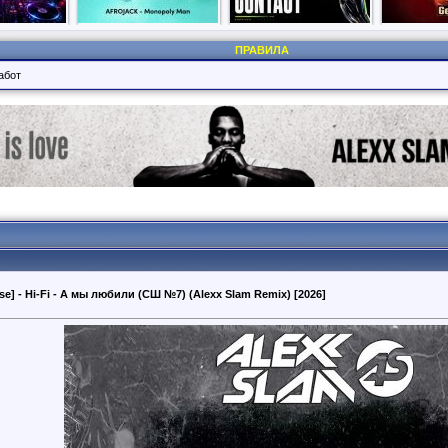
ПРАВИЛА
абот
se] - Hi-Fi - А мы любили (СШ №7) (Alexx Slam Remix) [2026]