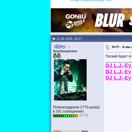
11.06.2026, 19:17
djljey
Hi-Fi - А м
Верифицирован
Пускай будет в
____________
DJ L.J.-E
DJ L.J.-Ey
DJ L.J.-E
Поблагодарили 2770 раз(а)
в 161 сообщениях
~2770
:
3/10