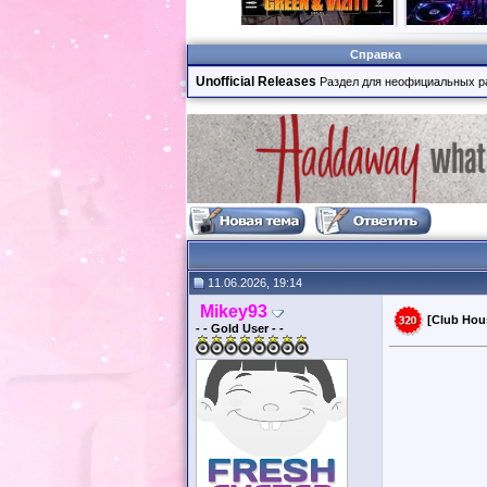
Справка
Unofficial Releases
Раздел для неофициальных р
11.06.2026, 19:14
Mikey93
[Club Hou
- - Gold User - -