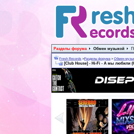
Разделы форума
Обмен музыкой
П
Fresh Records
>
Разделы форума
>
Обмен музы
[Club House] - Hi-Fi - А мы любили 