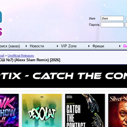
Имя
Пароль
оиск (заказ)
Новости
VIP Zone
Фреши
G
кой
>
Unofficial Releases
(СШ №7) (Alexx Slam Remix) [2026]