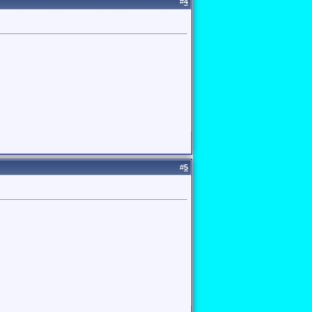
#
4
#
5