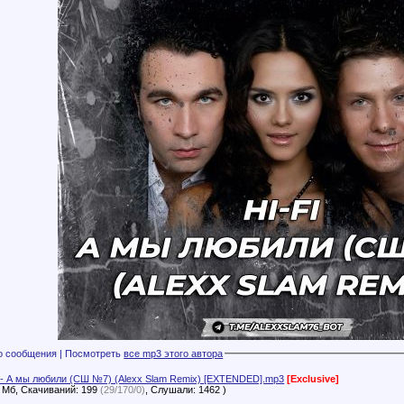
Файлы с этого сообщения | Посмотреть
все mp3 этого автора
i - А мы любили (СШ №7) (Alexx Slam Remix) [EXTENDED].mp3
[Exclusive]
4 Мб, Скачиваний: 199
(29/170/0)
, Слушали: 1462 )