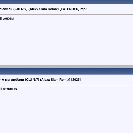
ы любили (СШ №7) (Alexx Slam Remix) [EXTENDED].mp3
!! Берем
 - А мы любили (СШ №7) (Alexx Slam Remix) [2026]
! отлично.