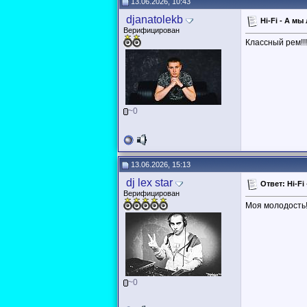
13.06.2026, 10:43
djanatolekb
Hi-Fi - А м
Верифицирован
Классный рем!!!
~0
13.06.2026, 15:13
dj lex star
Ответ: Hi-Fi
Верифицирован
Моя молодость!!
~0