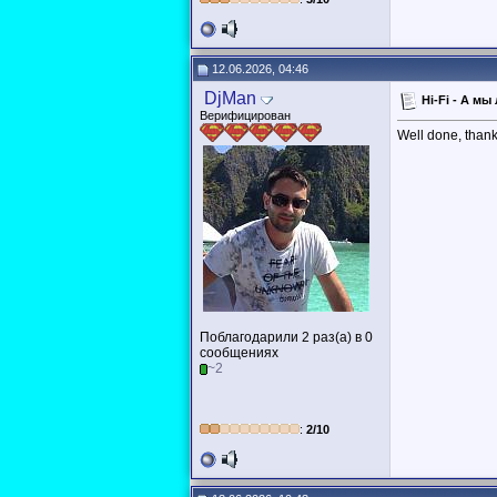
12.06.2026, 04:46
DjMan
Hi-Fi - А м
Верифицирован
Well done, thank
Поблагодарили 2 раз(а) в 0
сообщениях
~2
:
2/10