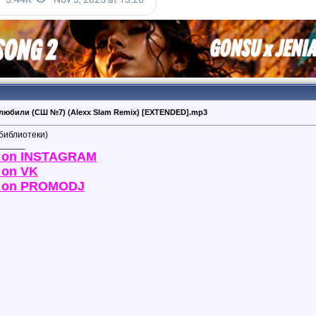
ы любили (СШ №7) (Alexx Slam Remix) [EXTENDED].mp3
 библиотеки)
______
y on INSTAGRAM
 on VK
y on PROMODJ