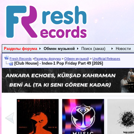
Разделы форума
Обмен музыкой
Поиск (заказ)
Новости
Fresh Records
>
Разделы форума
>
Обмен музыкой
>
Unofficial Releases
[Club House] - Index-1 Pop Friday Part 49 [2026]