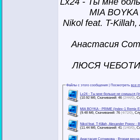
Lx24 - Ты мне бол
MIA BOYKA 
Nikol feat. T-Killa
Анастасия Сотн
ЛЮСЯ ЧЕБОТИНА
Файлы с этого сообщения | Посмотреть
все m
Lx24
(10.92 Мб, Скачиваний: 46
(2/44/0)
MIA BOYKA - PRIME (Index-1 Remix E
(9.48 Мб, Скачиваний: 76
(4/72/0)
(11.44 Мб, Скачиваний: 41
(1/40/0)
Анастасия Сотникова - Вторая весна 