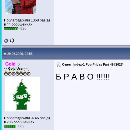
Поблагодарили 1068 раз(а)
в 44 сообщениях
~826
29.06.2026, 22:55
Gold
Ответ: Index-1 Pop Friday Part 49 [2025]
- - Gold User - -
Б Р А В О !!!!!!
Поблагодарили 9746 раз(а)
в 285 сообщениях
~682