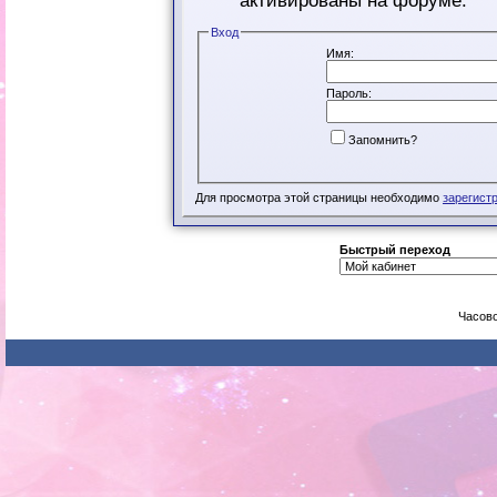
активированы на форуме.
Вход
Имя:
Пароль:
Запомнить?
Для просмотра этой страницы необходимо
зарегист
Быстрый переход
Часово