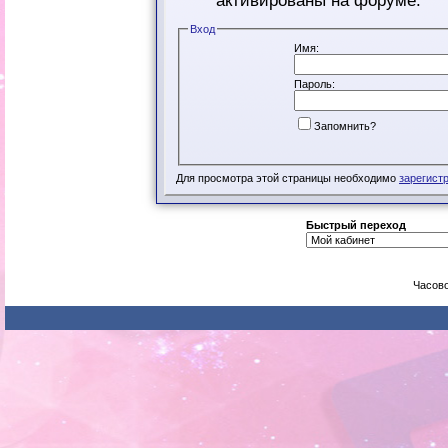
активированы на форуме.
Вход
Имя:
Пароль:
Запомнить?
Для просмотра этой страницы необходимо
зарегист
Быстрый переход
Часово