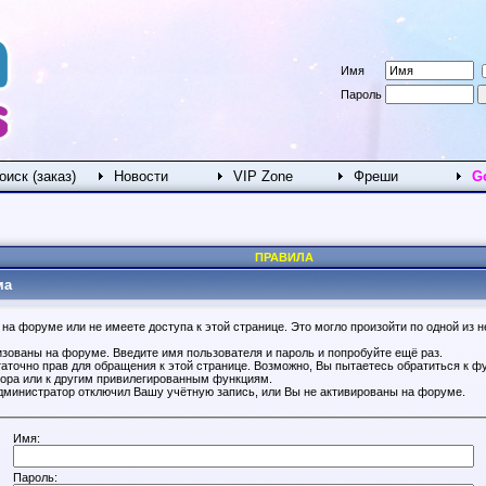
Имя
Пароль
оиск (заказ)
Новости
VIP Zone
Фреши
G
ПРАВИЛА
ма
на форуме или не имеете доступа к этой странице. Это могло произойти по одной из н
изованы на форуме. Введите имя пользователя и пароль и попробуйте ещё раз.
таточно прав для обращения к этой странице. Возможно, Вы пытаетесь обратиться к ф
ора или к другим привилегированным функциям.
дминистратор отключил Вашу учётную запись, или Вы не активированы на форуме.
Имя:
Пароль: