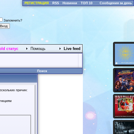
РЕГИСТРАЦИЯ
RSS
Новинки
ТОП 10
Сообщения за день
Запомнить?
old статус
Помощь
Live feed
Поиск
ескольких причин:
ункциям