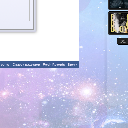
 связь
-
Список разделов
-
Fresh Records
-
Вверх