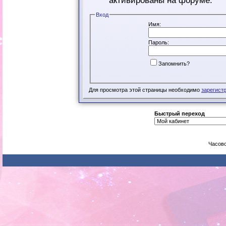
активированы на форуме.
Вход
Имя:
Пароль:
Запомнить?
Для просмотра этой страницы необходимо
зарегист
Быстрый переход
Часово