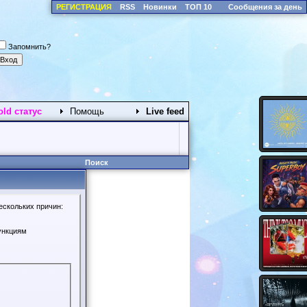
РЕГИСТРАЦИЯ
RSS
Новинки
ТОП 10
Сообщения за день
Запомнить?
old статус
Помощь
Live feed
Поиск
ескольких причин:
ункциям