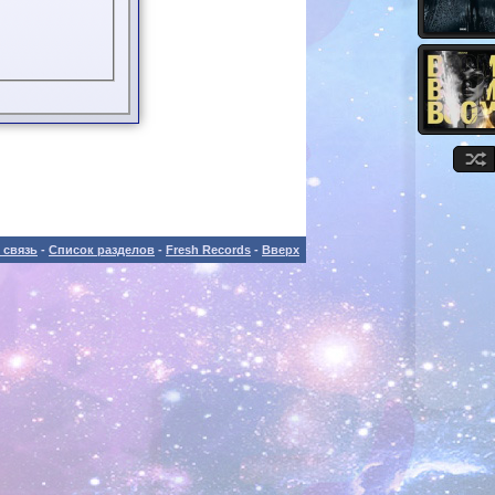
 связь
-
Список разделов
-
Fresh Records
-
Вверх