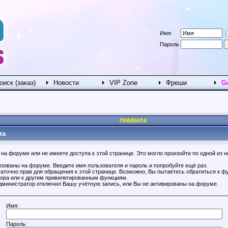
Имя
Пароль
оиск (заказ)
Новости
VIP Zone
Фреши
G
ПРАВИЛА
ма
на форуме или не имеете доступа к этой странице. Это могло произойти по одной из н
изованы на форуме. Введите имя пользователя и пароль и попробуйте ещё раз.
таточно прав для обращения к этой странице. Возможно, Вы пытаетесь обратиться к ф
ора или к другим привилегированным функциям.
дминистратор отключил Вашу учётную запись, или Вы не активированы на форуме.
Имя:
Пароль: