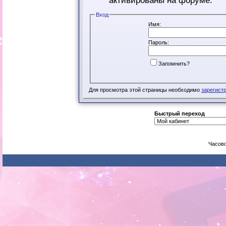
активированы на форуме.
Вход
Имя:
Пароль:
Запомнить?
Для просмотра этой страницы необходимо
зарегист
Быстрый переход
Часово