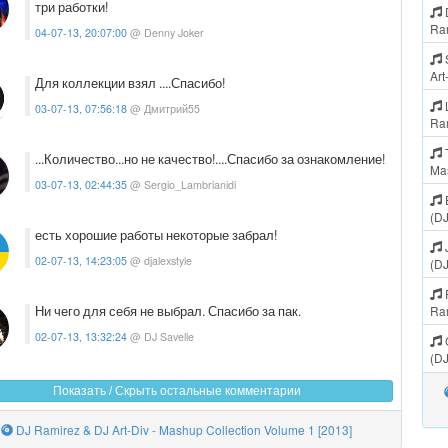
три работки!
D
Ra
04-07-13, 20:07:00
@ Denny Joker
S
Art
Для коллекции взял ....Спасибо!
03-07-13, 07:56:18
@ Дмитрий55
Ra
T
...Количество...но не качество!....Спасибо за ознакомление!
Ma
03-07-13, 02:44:35
@ Sergio_Lambrianidi
(D
есть хорошие работы некоторые забрал!
J
02-07-13, 14:23:05
@ djalexstyle
(D
R
Ни чего для себя не выбрал. Спасибо за пак.
Ra
02-07-13, 13:32:24
@ DJ Savelle
C
(DJ
Показать / Скрыть остальные комментарии
DJ Ramirez & DJ Art-Div - Mashup Collection Volume 1 [2013]