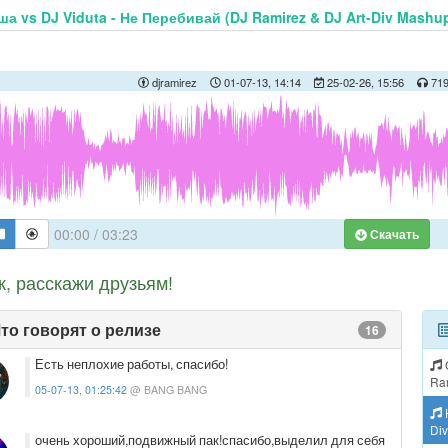
а vs DJ Viduta - Не Перебивай (DJ Ramirez & DJ Art-Div Mashup
djramirez
01-07-13, 14:14
25-02-26, 15:56
71
00:00
/
03:23
Скачать
к, расскажи друзьям!
то говорят о релизе
16
Есть неплохие работы, спасибо!
G
Ra
05-07-13, 01:25:42
@ BANG BANG
Di
очень хороший,подвижный пак!спасибо,выделил для себя