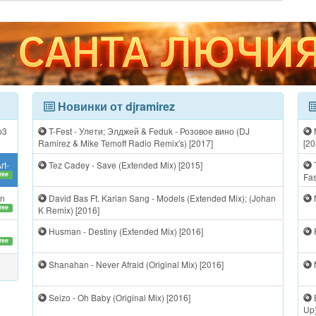
Новинки от djramirez
p3
T-Fest - Улети; Элджей & Feduk - Розовое вино (DJ
M
Ramirez & Mike Temoff Radio Remix's) [2017]
[20
rt-
Tez Cadey - Save (Extended Mix) [2015]
Т
free
Fas
in
David Bas Ft. Karian Sang - Models (Extended Mix); (Johan
N
free
K Remix) [2016]
Husman - Destiny (Extended Mix) [2016]
F
free
Shanahan - Never Afraid (Original Mix) [2016]
M
Seizo - Oh Baby (Original Mix) [2016]
Up)