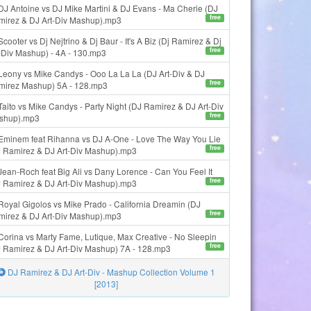
J Antoine vs DJ Mike Martini & DJ Evans - Ma Cherie (DJ
free
mirez & DJ Art-Div Mashup).mp3
cooter vs Dj Nejtrino & Dj Baur - It's A Biz (Dj Ramirez & Dj
free
-Div Mashup) - 4A - 130.mp3
Leony vs Mike Candys - Ooo La La La (DJ Art-Div & DJ
free
mirez Mashup) 5A - 128.mp3
aito vs Mike Candys - Party Night (DJ Ramirez & DJ Art-Div
free
shup).mp3
Eminem feat Rihanna vs DJ A-One - Love The Way You Lie
free
J Ramirez & DJ Art-Div Mashup).mp3
ean-Roch feat Big Ali vs Dany Lorence - Can You Feel It
free
J Ramirez & DJ Art-Div Mashup).mp3
oyal Gigolos vs Mike Prado - California Dreamin (DJ
free
mirez & DJ Art-Div Mashup).mp3
orina vs Marty Fame, Lutique, Max Creative - No Sleepin
free
 Ramirez & DJ Art-Div Mashup) 7A - 128.mp3
DJ Ramirez & DJ Art-Div - Mashup Collection Volume 1
[2013]