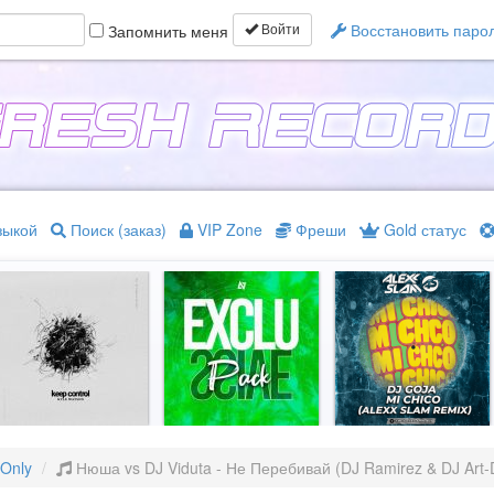
Восстановить паро
Запомнить меня
Войти
зыкой
Поиск (заказ)
VIP Zone
Фреши
Gold статус
 Only
Нюша vs DJ Viduta - Не Перебивай (DJ Ramirez & DJ Art-