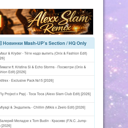
Новинки Mash-UP's Section / HQ Only
aur & Kryder - Тёте надо выпить (Onix & Fashion Edit)
26]
имати ft. Kristina Si & Echo Storms - Посмотри (Onix &
hion Edit) [2026]
itrex - Exclusive Pack №15 [2026]
ly Project x Pspj - Toca Toca (Alexx Slam Club Edit) [2026]
iyagi & Эндшпиль - Chillim (Mikis x Zeelo Edit) [2026]
Валерий Меладзе x Tom Budin - Красиво (F.N.C. Jump-
 [2026]