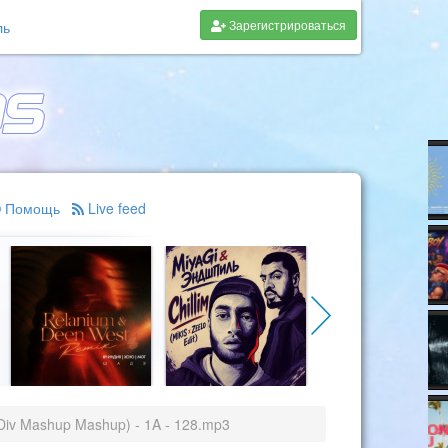
Зарегистрироваться
ль
Помощь
Live feed
Div Mashup Mashup) - 1A - 128.mp3