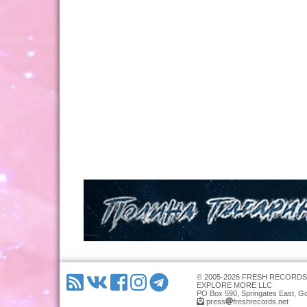
© 2005-2026 FRESH RECORDS
EXPLORE MORE LLC
PO Box 590, Springates East, G
press
freshrecords.net