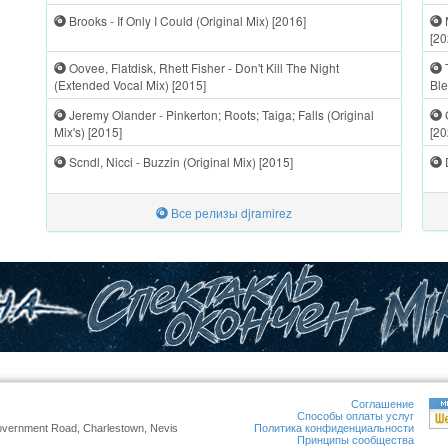
Brooks - If Only I Could (Original Mix) [2016]
[20
Oovee, Flatdisk, Rhett Fisher - Don't Kill The Night
(Extended Vocal Mix) [2015]
Ble
Jeremy Olander - Pinkerton; Roots; Taiga; Falls (Original
Mix's) [2015]
[20
Scndl, Nicci - Buzzin (Original Mix) [2015]
D
Все релизы djramirez
Соглашение
Способы оплаты услуг
overnment Road, Charlestown, Nevis
Политика конфиденциальности
Принципы сообщества