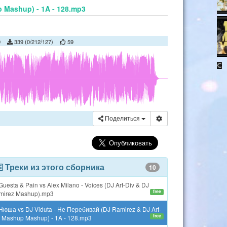
 Mashup) - 1A - 128.mp3
9
339 (0/212/127)
59
Поделиться
Треки из этого сборника
10
uesta & Pain vs Alex Milano - Voices (DJ Art-Div & DJ
free
mirez Mashup).mp3
Нюша vs DJ Viduta - Не Перебивай (DJ Ramirez & DJ Art-
free
v Mashup Mashup) - 1A - 128.mp3