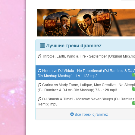
Лучшие треки djramirez
Throttle, Earth, Wind & Fire - September (Original Mix).m
Нюша vs DJ Viduta - Не Перебивай (DJ Ramirez & DJ A
Div Mashup Mashup) - 1A - 128.mp3
Corina vs Marty Fame, Lutique, Max Creative - No Sleep
(DJ Ramirez & DJ Art-Div Mashup) 7A - 128.mp3
DJ Smash & Timati - Moscow Never Sleeps (DJ Ramirez
Remix).mp3
Все треки djramirez