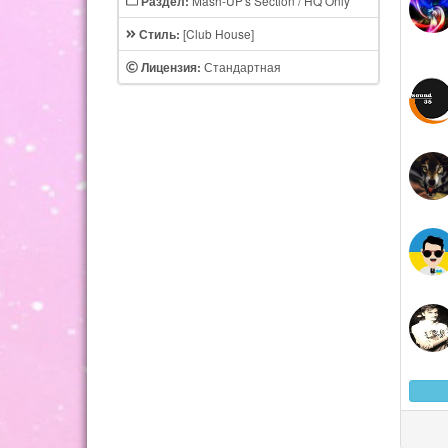
Mash-UP's Section / HQ Only
Раздел:
[Club House]
Стиль:
Стандартная
Лицензия: