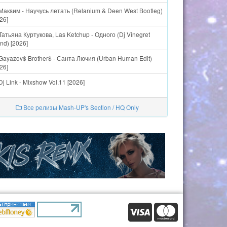
Макsим - Научусь летать (Relanium & Deen West Bootleg)
26]
Татьяна Куртукова, Las Ketchup - Одного (Dj Vinegret
nd) [2026]
Gayazov$ Brother$ - Санта Лючия (Urban Human Edit)
26]
j Link - Mixshow Vol.11 [2026]
Все релизы Mash-UP's Section / HQ Only