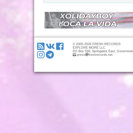
© 2005-2026 FRESH RECORDS
EXPLORE MORE LLC
PO Box 590, Springates East, Governmen
press
freshrecords.net