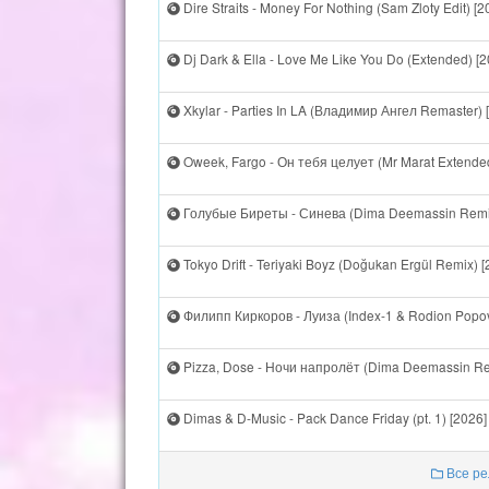
Dire Straits - Money For Nothing (Sam Zloty Edit) [2
Dj Dark & Ella - Love Me Like You Do (Extended) [2
Xkylar - Parties In LA (Владимир Ангел Remaster) 
Oweek, Fargo - Он тебя целует (Mr Marat Extende
Голубые Биреты - Синева (Dima Deemassin Remix
Tokyo Drift - Teriyaki Boyz (Doğukan Ergül Remix) [
Филипп Киркоров - Луиза (Index-1 & Rodion Popov
Pizza, Dose - Ночи напролёт (Dima Deemassin Re
Dimas & D-Music - Pack Dance Friday (pt. 1) [2026]
Все ре