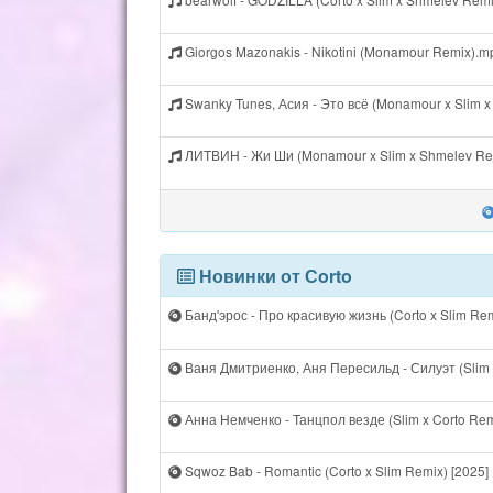
Giorgos Mazonakis - Nikotini (Monamour Remix).m
Swanky Tunes, Асия - Это всё (Monamour x Slim 
ЛИТВИН - Жи Ши (Monamour x Slim x Shmelev Re
Новинки от Сorto
Банд'эрос - Про красивую жизнь (Corto x Slim Rem
Ваня Дмитриенко, Аня Пересильд - Силуэт (Slim x
Анна Немченко - Танцпол везде (Slim x Corto Rem
Sqwoz Bab - Romantic (Corto x Slim Remix) [2025]