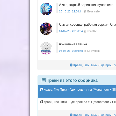
А что, годный вариантик суперхита.
25-10-23, 22:34:11
@ Beastseller
Самая хорошая рабочая версия. Спа
01-07-23, 20:36:54
@ zena671
прикольная темка
06-05-23, 02:59:45
@ Dj System
Кравц, Гио Пика - Где прошл
Треки из этого сборника
Кравц, Гио Пика - Где прошла ты (Monamour x Sl
Кравц, Гио Пика - Где прошла ты (Monamour x Sli
Кравц, Гио Пика - Где прошл