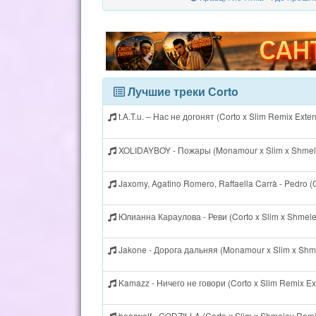
Лучшие треки Сorto
t.A.T.u. – Нас не догонят (Corto x Slim Remix Ext
XOLIDAYBOY - Пожары (Monamour x Slim x Shmel
Jaxomy, Agatino Romero, Raffaella Carrà - Pedro 
Юлианна Караулова - Реви (Corto x Slim x Shmel
Jakone - Дорога дальняя (Monamour x Slim x Shm
Kamazz - Ничего не говори (Corto x Slim Remix E
bearwolf - GODZILLA (Corto x Slim x Shmelev Rem