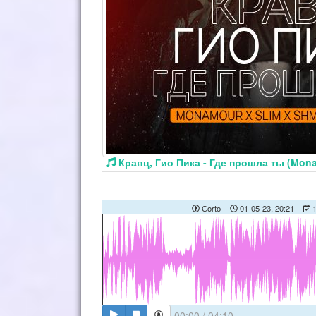
Кравц, Гио Пика - Где прошла ты (Mona
Сorto
01-05-23, 20:21
1
00:00
/
04:10