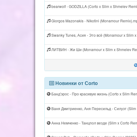
bearwolf - GODZILLA (Corto x Slim x Shmelev Rem
Giorgos Mazonakis - Nikotini (Monamour Remix).m
Swanky Tunes, Асия - Это всё (Monamour x Slim 
ЛИТВИН - Жи Ши (Monamour x Slim x Shmelev Re
Новинки от Сorto
Банд'эрос - Про красивую жизнь (Corto x Slim Rem
Ваня Дмитриенко, Аня Пересильд - Силуэт (Slim x
Анна Немченко - Танцпол везде (Slim x Corto Rem