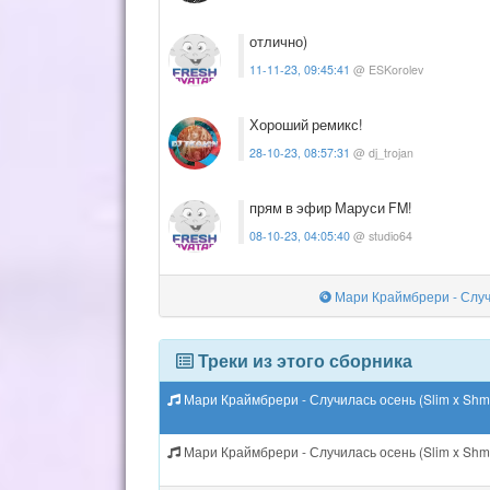
отлично)
11-11-23, 09:45:41
@ ESKorolev
Хороший ремикс!
28-10-23, 08:57:31
@ dj_trojan
прям в эфир Маруси FM!
08-10-23, 04:05:40
@ studio64
Мари Краймбрери - Случи
Треки из этого сборника
Мари Краймбрери - Случилась осень (Slim x Shm
Мари Краймбрери - Случилась осень (Slim x Shm