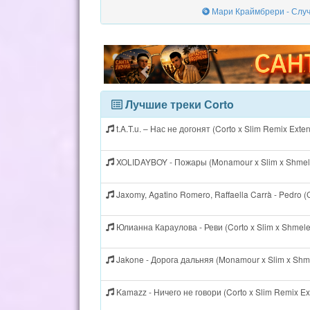
Мари Краймбрери - Случи
Лучшие треки Сorto
t.A.T.u. – Нас не догонят (Corto x Slim Remix Ext
XOLIDAYBOY - Пожары (Monamour x Slim x Shmel
Jaxomy, Agatino Romero, Raffaella Carrà - Pedro 
Юлианна Караулова - Реви (Corto x Slim x Shmel
Jakone - Дорога дальняя (Monamour x Slim x Shm
Kamazz - Ничего не говори (Corto x Slim Remix E