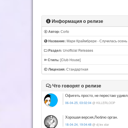
Информация о релизе
Сorto
Автор:
Мари Краймбрери - Случилась осень (
Название:
Unofficial Releases
Раздел:
[Club House]
Стиль:
Стандартная
Лицензия:
Что говорят о релизе
Офигеть просто, не перестаю удивля
06-04-25, 03:02:04
@ KILLERLOOP
Хорошая версия,Люблю орган.
18-04-24, 19:04:48
@ dj lex star