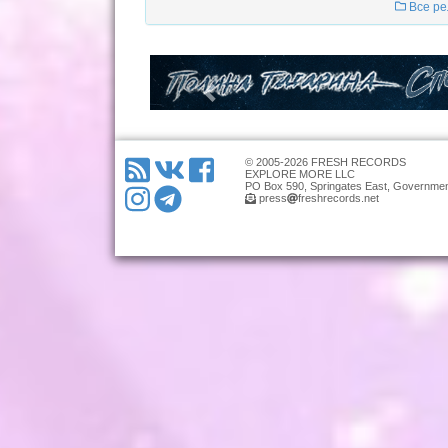
Все ре
© 2005-2026 FRESH RECORDS
EXPLORE MORE LLC
PO Box 590, Springates East, Governmen
press
freshrecords.net