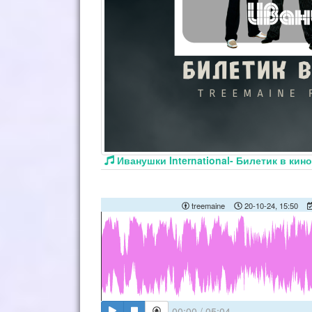
Иванушки International- Билетик в ки
treemaine
20-10-24, 15:50
00:00
/
05:04