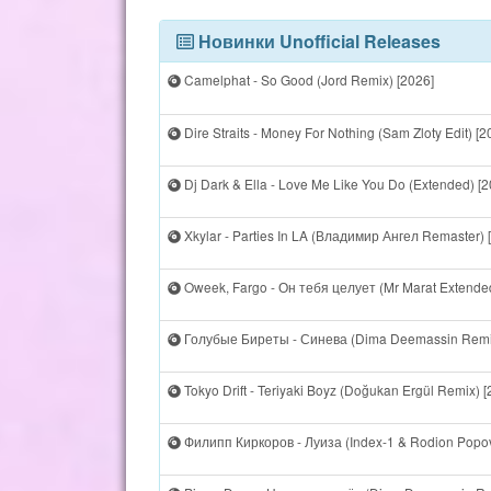
Новинки Unofficial Releases
Camelphat - So Good (Jord Remix) [2026]
Dire Straits - Money For Nothing (Sam Zloty Edit) [2
Dj Dark & Ella - Love Me Like You Do (Extended) [2
Xkylar - Parties In LA (Владимир Ангел Remaster) 
Oweek, Fargo - Он тебя целует (Mr Marat Extende
Голубые Биреты - Синева (Dima Deemassin Remix
Tokyo Drift - Teriyaki Boyz (Doğukan Ergül Remix) [
Филипп Киркоров - Луиза (Index-1 & Rodion Popov