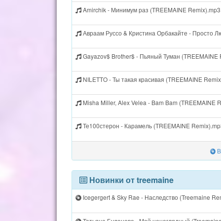
Amirchik - Минимум раз (TREEMAINE Remix).mp3
Авраам Руссо & Кристина Орбакайте - Просто 
Gayazov$ Brother$ - Пьяный Туман (TREEMAINE 
NILETTO - Ты такая красивая (TREEMAINE Remix
Misha Miller, Alex Velea - Bam Bam (TREEMAINE 
Те100стерон - Карамель (TREEMAINE Remix).mp
В
Новинки от treemaine
Icegergert & Sky Rae - Наследство (Treemaine Rem
Татьяна Буланова - Мой ненаглядный (Treemaine