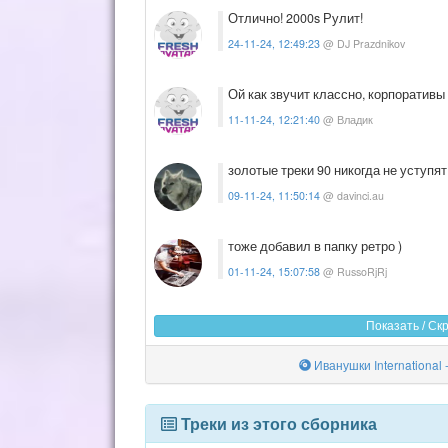
Отлично! 2000s Рулит!
24-11-24, 12:49:23
@ DJ Prazdnikov
Ой как звучит классно, корпоративы 
11-11-24, 12:21:40
@ Владик
золотые треки 90 никогда не уступ
09-11-24, 11:50:14
@ davinci.au
тоже добавил в папку ретро )
01-11-24, 15:07:58
@ RussoRjRj
Показать / С
Иванушки International 
Треки из этого сборника