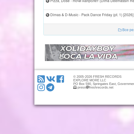
Pizza, Dose - Ночи напролёт (Dima Deemassin Re
Dimas & D-Music - Pack Dance Friday (pt. 1) [2026]
Все ре
© 2005-2026 FRESH RECORDS
EXPLORE MORE LLC
PO Box 590, Springates East, Governmen
press
freshrecords.net