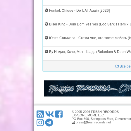
Funko!, Chique - Do It All Again [2026]
Biser King - Dom Dom Yes Yes (Edo Sarkis Remix) 
Юлия Савичева - Скажи мне, что такое любовь (In
By Индия, Xcho, Mот - Шадэ (Relanium & Deen We
Все ре
© 2005-2026 FRESH RECORDS
EXPLORE MORE LLC
PO Box 590, Springates East, Governmen
press
freshrecords.net