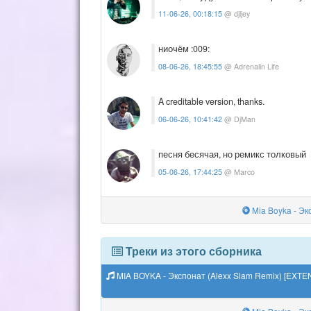
11-06-26, 00:18:15
@ djljey
ниочём :009:
08-06-26, 18:45:55
@ Adrenalin Life
A creditable version, thanks.
06-06-26, 10:41:42
@ DjMan
песня бесячая, но ремикс толковый
05-06-26, 17:44:25
@ Marco
Mia Boyka - Эк
Треки из этого сборника
MIA BOYKA - Экспонат (Alexx Slam Remix) [EXT