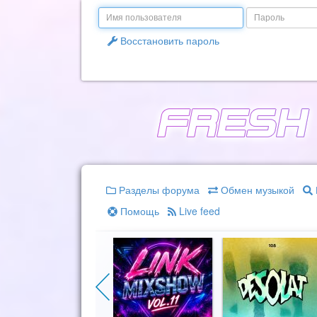
Email
Пароль
Восстановить пароль
Разделы форума
Обмен музыкой
Помощь
Live feed