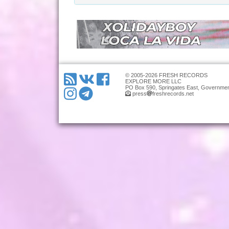
© 2005-2026 FRESH RECORDS
EXPLORE MORE LLC
PO Box 590, Springates East, Governmen
press
freshrecords.net