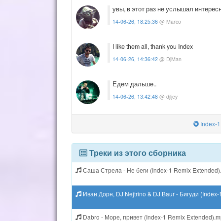
увы, в этот раз не услышал интерес
14-06-26, 18:25:36
@ Marco
I like them all, thank you Index
14-06-26, 14:36:42
@ DjMan
Едем дальше..
14-06-26, 13:42:48
@ djljey
Index-1
Треки из этого сборника
Саша Стрела - Не беги (Index-1 Remix Extended
Иван Дорн, DJ Nejtrino & DJ Baur - Бигуди (Index
Dabro - Море, привет (Index-1 Remix Extended).