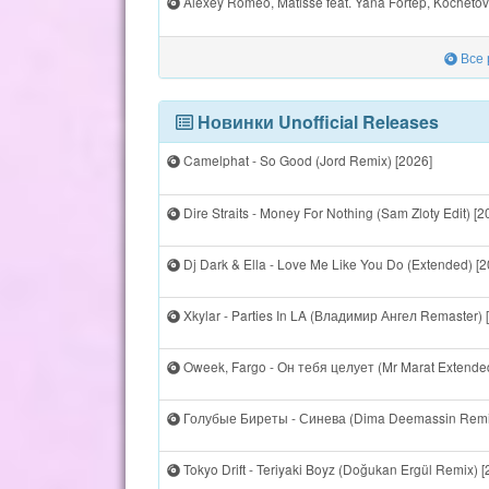
Alexey Romeo, Matisse feat. Yana Fortep, Kochetov 
Все р
Новинки Unofficial Releases
Camelphat - So Good (Jord Remix) [2026]
Dire Straits - Money For Nothing (Sam Zloty Edit) [2
Dj Dark & Ella - Love Me Like You Do (Extended) [2
Xkylar - Parties In LA (Владимир Ангел Remaster) 
Oweek, Fargo - Он тебя целует (Mr Marat Extende
Голубые Биреты - Синева (Dima Deemassin Remix
Tokyo Drift - Teriyaki Boyz (Doğukan Ergül Remix) [