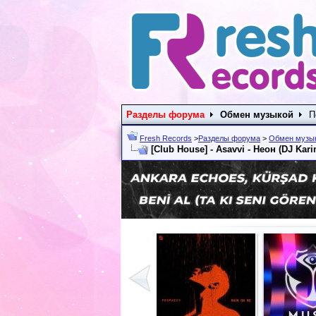
Разделы форума
Обмен музыкой
П
Fresh Records
>
Разделы форума
>
Обмен музы
[Club House] - Asavvi - Неон (DJ Kar