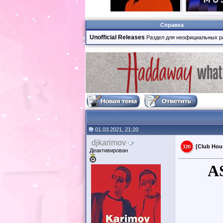
Справка
Unofficial Releases
Раздел для неофициальных р
01.03.2021, 21:20
djkarimov
[Club Hou
Деактивирован
A