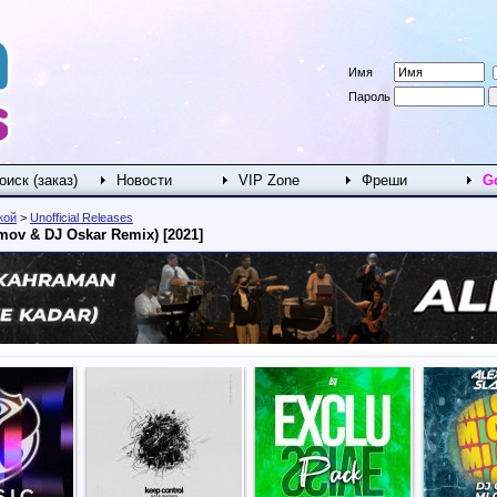
Имя
Пароль
оиск (заказ)
Новости
VIP Zone
Фреши
G
кой
>
Unofficial Releases
imov & DJ Oskar Remix) [2021]