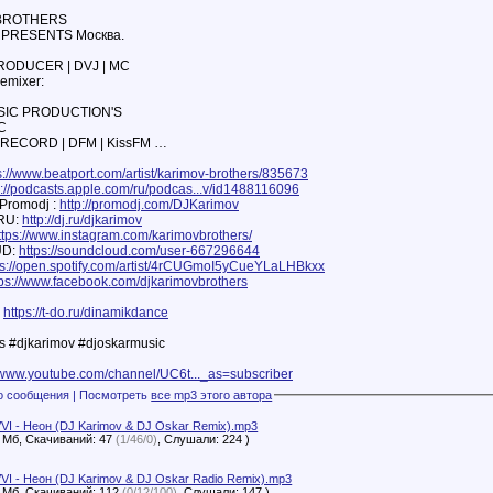
 BROTHERS
PRESENTS Москва.
PRODUCER | DVJ | MC
Remixer:
IC PRODUCTION'S
C
 RECORD | DFM | KissFM …
s://www.beatport.com/artist/karimov-brothers/835673
s://podcasts.apple.com/ru/podcas...v/id1488116096
Promodj :
http://promodj.com/DJKarimov
RU:
http://dj.ru/djkarimov
ttps://www.instagram.com/karimovbrothers/
UD:
https://soundcloud.com/user-667296644
ps://open.spotify.com/artist/4rCUGmoI5yCueYLaLHBkxx
tps://www.facebook.com/djkarimovbrothers
:
https://t-do.ru/dinamikdance
s #djkarimov #djoskarmusic
//www.youtube.com/channel/UC6t..._as=subscriber
Файлы с этого сообщения | Посмотреть
все mp3 этого автора
VI - Неон (DJ Karimov & DJ Oskar Remix).mp3
1 Мб, Скачиваний: 47
(1/46/0)
, Слушали: 224 )
VI - Неон (DJ Karimov & DJ Oskar Radio Remix).mp3
1 Мб, Скачиваний: 112
(0/12/100)
, Слушали: 147 )