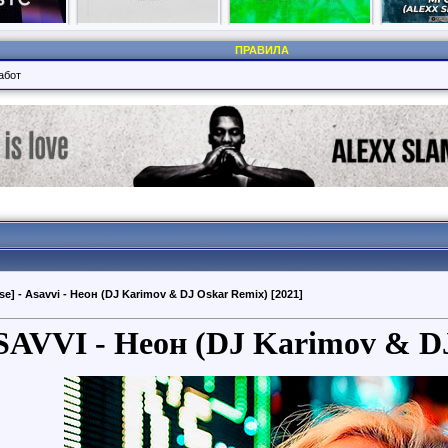
ПРАВИЛА
абот
se] - Asavvi - Неон (DJ Karimov & DJ Oskar Remix) [2021]
SAVVI - Неон (DJ Karimov & D