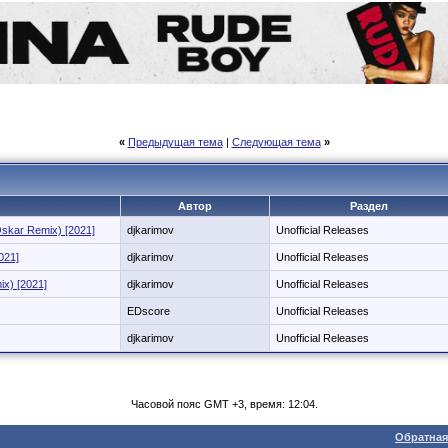
«
Предыдущая тема
|
Следующая тема
»
Автор
Раздел
skar Remix) [2021]
djkarimov
Unofficial Releases
021]
djkarimov
Unofficial Releases
x) [2021]
djkarimov
Unofficial Releases
EDscore
Unofficial Releases
djkarimov
Unofficial Releases
Часовой пояс GMT +3, время: 12:04.
Обратная