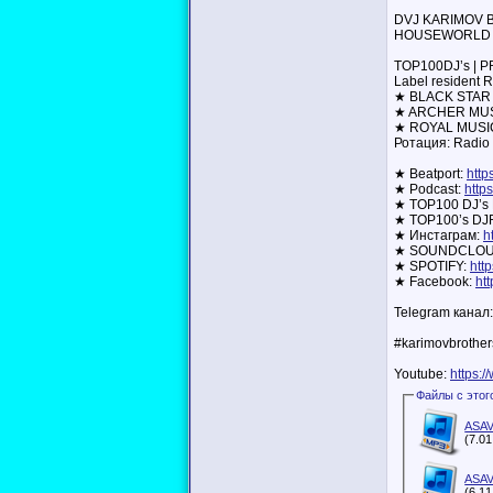
DVJ KARIMOV
HOUSEWORLD 
TOP100DJ’s | 
Label resident 
★ BLACK STAR
★ ARCHER MUS
★ ROYAL MUSI
Ротация: Radio
★ Beatport:
http
★ Podcast:
http
★ TOP100 DJ’s 
★ TOP100’s DJ
★ Инстаграм:
h
★ SOUNDCLO
★ SPOTIFY:
htt
★ Facebook:
ht
Telegram канал
#karimovbrother
Youtube:
https:
ASAV
(7.0
ASAV
(6.1