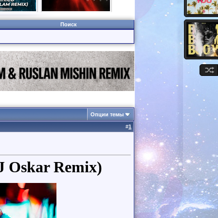
Поиск
Опции темы
#
1
J Oskar Remix)