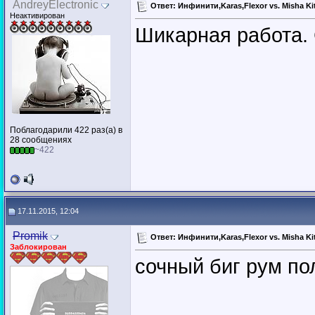
AndreyElectronic
Ответ: Инфинити,Karas,Flexor vs. Misha Ki
Неактивирован
Шикарная работа. 
Поблагодарили 422 раз(а) в
28 сообщениях
~422
17.11.2015, 12:04
Promik
Ответ: Инфинити,Karas,Flexor vs. Misha Ki
Заблокирован
сочный биг рум пол