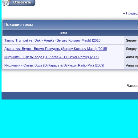
«
Предыд
Похожие темы
Тема
Timmy Trumpet vs. Dnk - Freaks (Sergey Kutsuev Mash) [2015]
Sergey 
Джиган vs. Bryce - Время Похудеть (Sergey Kutsuev Mash) [2015]
Sergey 
Инфинити - Слёзы-вода (DJ Karas & DJ Flexor Remix) [2009]
Amazin
Инфинити - Слезы Вода (Dj Карась & Dj Flexor Radio Mix) [2009]
Amazin
Часово