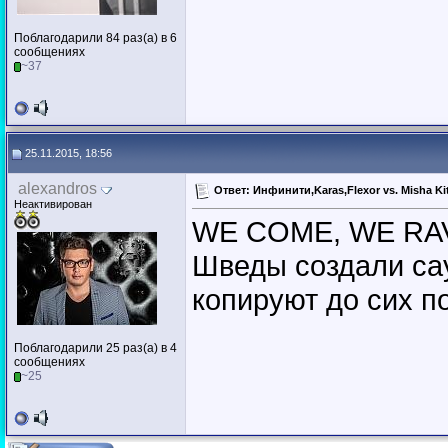
Поблагодарили 84 раз(а) в 6
сообщениях
~37
25.11.2015, 18:56
alexandros
Ответ: Инфинити,Karas,Flexor vs. Misha Ki
Неактивирован
WE COME, WE RA
Шведы создали сау
копируют до сих п
Поблагодарили 25 раз(а) в 4
сообщениях
~25