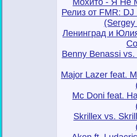
Мохито - Я Не 
Релиз от FMR: DJ Z
(Sergey
Ленинград и Юлия 
Со
Benny Benassi vs. 
Major Lazer feat. 
Mc Doni feat. Н
Skrillex vs. Skri
Akon ft. Ludacr