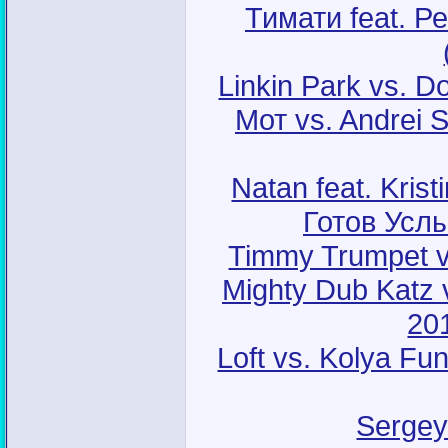
Тимати feat. Р
Linkin Park vs. 
Мот vs. Andrei 
Natan feat. Kris
Готов Усл
Timmy Trumpet v
Mighty Dub Katz 
20
Loft vs. Kolya F
Sergey