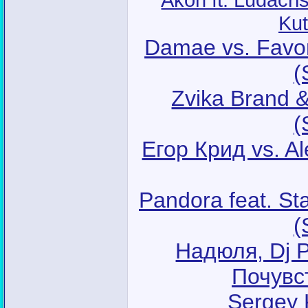
Kut
Damae vs. Favori
(
Zvika Brand &
(
Егор Крид vs. A
Pandora feat. St
(
Надюля, Dj Pi
Почувст
Sergey 