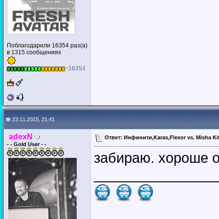
Поблагодарили 16354 раз(а)
в 1315 сообщениях
~16354
23.11.2015, 21:41
adexN
Ответ: Инфинити,Karas,Flexor vs. Misha Ki
- - Gold User - -
забираю. хороше о
________________