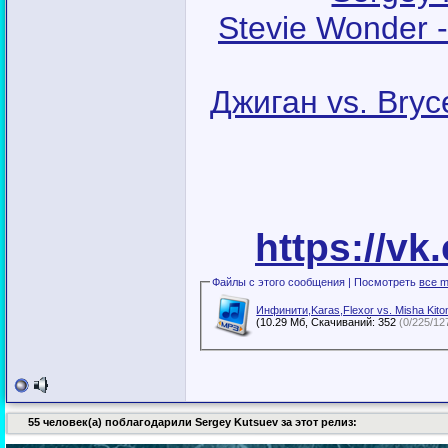
Stevie Wonder -
Джиган vs. Bryc
https://vk
Файлы с этого сообщения | Посмотреть
все m
Инфинити,Karas,Flexor vs. Misha Kit
(10.29 Мб, Скачиваний: 352
(0/225/12
55 человек(а) поблагодарили Sergey Kutsuev за этот релиз: