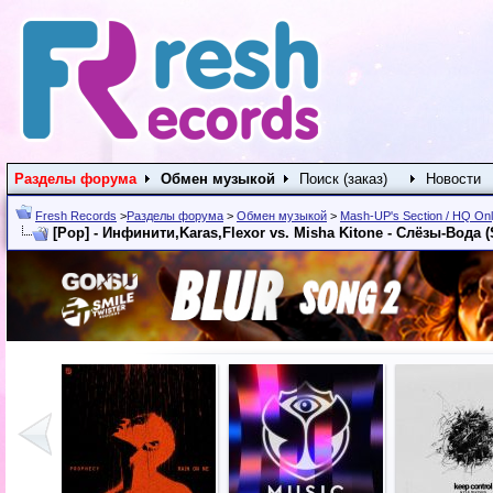
Разделы форума
Обмен музыкой
Поиск (заказ)
Новости
Fresh Records
>
Разделы форума
>
Обмен музыкой
>
Mash-UP's Section / HQ On
[Pop] - Инфинити,Karas,Flexor vs. Misha Kitone - Слёзы-Вода 