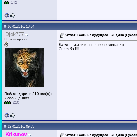
~142
10.01.2016, 13:04
Djek777
Ответ: Гости из будущего - Ундина (Русал
Неактивирован
Да уж действительно , воспоминания ....
Спасибо !!!!
Поблагодарили 210 раз(а) в
7 сообщениях
~210
12.01.2016, 09:03
Krikunov
Ответ: Гости из будущего - Ундина (Русало