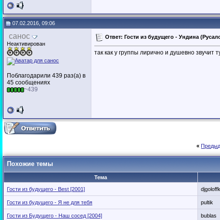
07.02.2016, 09:06
санос
Ответ: Гости из будущего - Ундина (Русало
Неактивирован
так как у группы лирично и душевно звучит т
Поблагодарили 439 раз(а) в
45 сообщениях
~439
«
Предыд
Похожие темы
Тема
Гости из будущего - Best [2001]
djgoloff
Гости из будущего - Я не для тебя
pultik
Гости из Будущего - Наш сосед [2004]
bublas