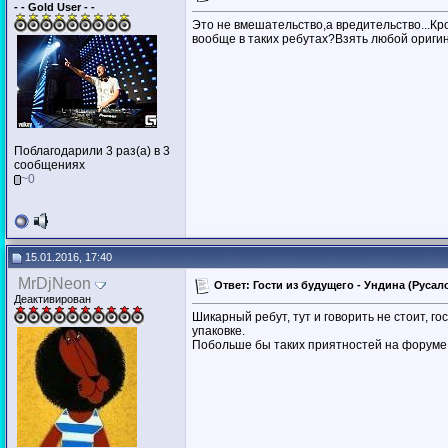
- - Gold User - -
Это не вмешательство,а вредительство...Кро
вообще в таких ребутах?Взять любой оригина
Поблагодарили 3 раз(а) в 3
сообщениях
~0
15.01.2016, 17:40
MrDjNeon
Ответ: Гости из будущего - Ундина (Русало
Деактивирован
Шикарный ребут, тут и говорить не стоит, г
упаковке.
Побольше бы таких приятностей на форуме