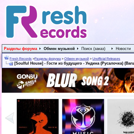
Разделы форума
Обмен музыкой
Поиск (заказ)
Новости
Fresh Records
>
Разделы форума
>
Обмен музыкой
>
Unofficial Releases
[Soulful House] - Гости из будущего - Ундина (Русалочка) (Baru