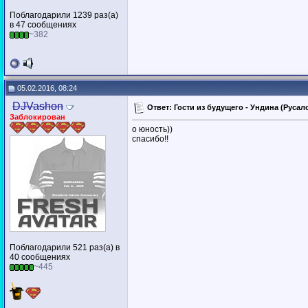
Поблагодарили 1239 раз(а)
в 47 сообщениях
~382
05.02.2016, 08:24
DJVashon
Ответ: Гости из будущего - Ундина (Русало
Заблокирован
о юность))
спасибо!!
Поблагодарили 521 раз(а) в
40 сообщениях
~445