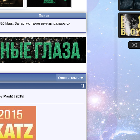
Поиск
320 kbps. Зачастую такие релизы раздаются
Опции темы
#
1
ev Mash) [2015]