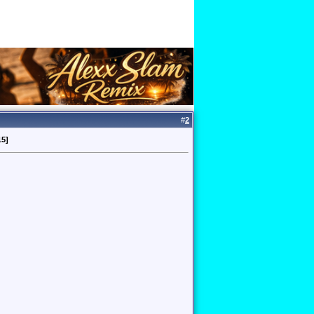
#
2
15]