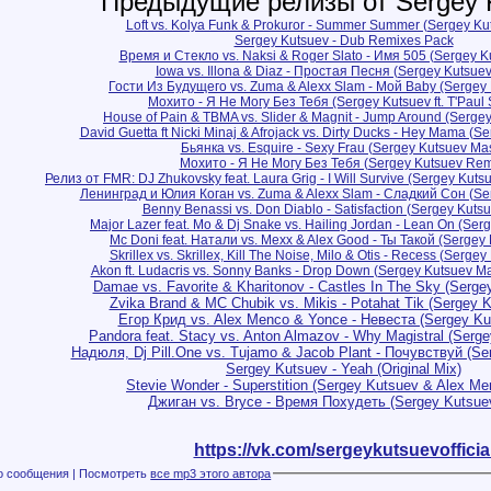
Предыдущие релизы от Sergey 
Loft vs. Kolya Funk & Prokuror - Summer Summer (Sergey K
Sergey Kutsuev - Dub Remixes Pack
Время и Стекло vs. Naksi & Roger Slato - Имя 505 (Sergey 
Iowa vs. Illona & Diaz - Простая Песня (Sergey Kutsue
Гости Из Будущего vs. Zuma & Alexx Slam - Мой Baby (Sergey
Мохито - Я Не Могу Без Тебя (Sergey Kutsuev ft. T'Paul 
House of Pain & TBMA vs. Slider & Magnit - Jump Around (Serge
David Guetta ft Nicki Minaj & Afrojack vs. Dirty Ducks - Hey Mama (
Бьянка vs. Esquire - Sexy Frau (Sergey Kutsuev Ma
Мохито - Я Не Могу Без Тебя (Sergey Kutsuev Rem
Релиз от FMR: DJ Zhukovsky feat. Laura Grig - I Will Survive (Sergey Kuts
Ленинград и Юлия Коган vs. Zuma & Alexx Slam - Сладкий Сон (Se
Benny Benassi vs. Don Diablo - Satisfaction (Sergey Kuts
Major Lazer feat. Mo & Dj Snake vs. Hailing Jordan - Lean On (Se
Mc Doni feat. Натали vs. Mexx & Alex Good - Ты Такой (Sergey
Skrillex vs. Skrillex, Kill The Noise, Milo & Otis - Recess (Serg
Akon ft. Ludacris vs. Sonny Banks - Drop Down (Sergey Kutsuev Ma
Damae vs. Favorite & Kharitonov - Castles In The Sky (Serg
Zvika Brand & MC Chubik vs. Mikis - Potahat Tik (Sergey 
Егор Крид vs. Alex Menco & Yonce - Невеста (Sergey K
Pandora feat. Stacy vs. Anton Almazov - Why Magistral (Serg
Надюля, Dj Pill.One vs. Tujamo & Jacob Plant - Почувствуй (S
Sergey Kutsuev - Yeah (Original Mix)
Stevie Wonder - Superstition (Sergey Kutsuev & Alex M
Джиган vs. Bryce - Время Похудеть (Sergey Kutsue
https://vk.com/sergeykutsuevofficia
Файлы с этого сообщения | Посмотреть
все mp3 этого автора