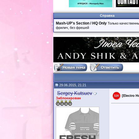
Справка
Mash-UP's Section / HQ Only
Только качественны
фрилич, без фрешей
29.06.2015, 21:21
Sergey Kutsuev
[Electro H
Заблокирован