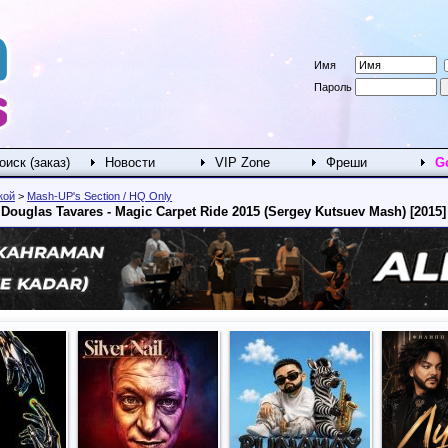
Имя
Пароль
оиск (заказ)
Новости
VIP Zone
Фреши
G
кой
>
Mash-UP's Section / HQ Only
. Douglas Tavares - Magic Carpet Ride 2015 (Sergey Kutsuev Mash) [2015]