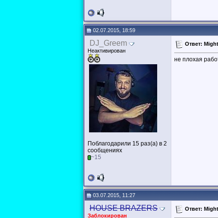
02.07.2015, 18:59
DJ_Greem
Ответ: Might
Неактивирован
не плохая работа
Поблагодарили 15 раз(а) в 2
сообщениях
~15
03.07.2015, 11:27
HOUSE BRAZERS
Ответ: Might
Заблокирован