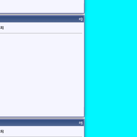
#
3
15]
#
4
15]