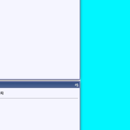
#
5
15]