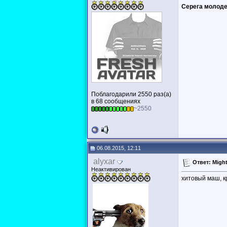
Серега молоде
Поблагодарили 2550 раз(а)
в 68 сообщениях
~2550
06.08.2015, 12:11
alyxar
Ответ: Might
Неактивирован
хитовый маш, кр