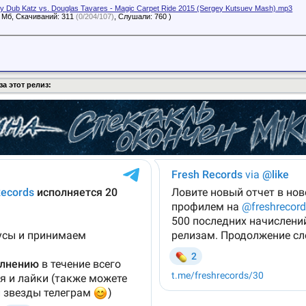
ty Dub Katz vs. Douglas Tavares - Magic Carpet Ride 2015 (Sergey Kutsuev Mash).mp3
6 Мб, Скачиваний: 311
(0/204/107)
, Слушали: 760 )
а этот релиз: