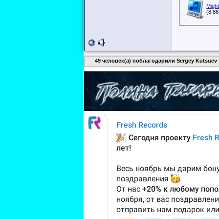
Migh
(8.8
49 человек(а) поблагодарили Sergey Kutsuev з