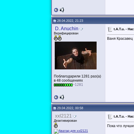
28.04.2022, 21:23
D. Anuchin
t.A.T.u. - Н
Верифицирован
Ваня Красавец
Поблагодарили 1281 раз(а)
в 48 сообщениях
~1281
29.04.2022, 00:58
xxl2121
t.A.T.u. - Н
Деактивирован
Пока что лучший