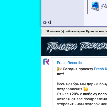
t.A.T
(8.5
37 человек(а) поблагодарили Цурик за этот р