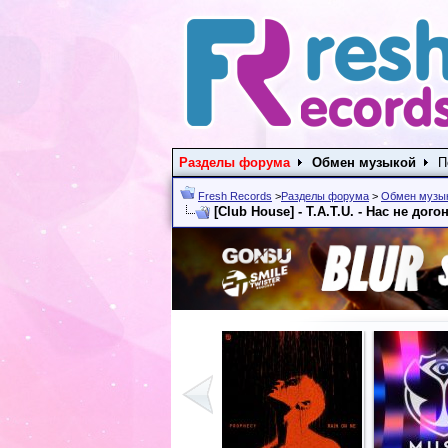
Разделы форума
Обмен музыкой
П
Fresh Records
>
Разделы форума
>
Обмен музы
[Club House] - T.A.T.U. - Нас не догон