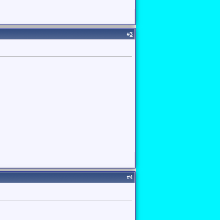
#
3
#
4