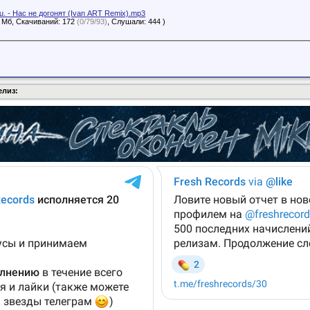
.u. - Нас не догонят (Ivan ART Remix).mp3
8 Мб, Скачиваний: 172
(0/79/93)
, Слушали: 444 )
елиз: