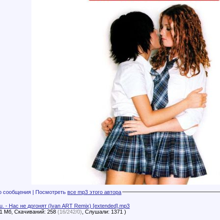
Файлы с этого сообщения | Посмотреть
все mp3 этого автора
.u. - Нас не догонят (Ivan ART Remix) [extended].mp3
61 Мб, Скачиваний: 258
(16/242/0)
, Слушали: 1371 )