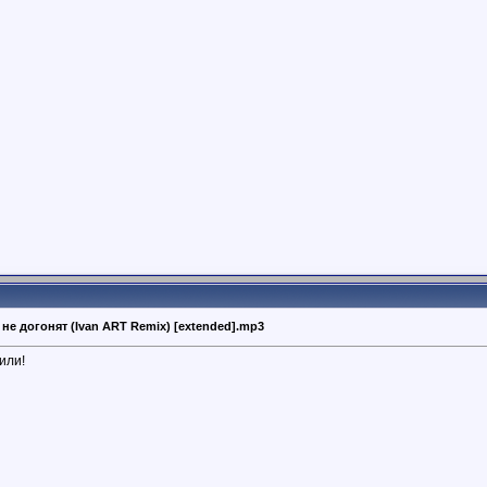
ас не догонят (Ivan ART Remix) [extended].mp3
или!