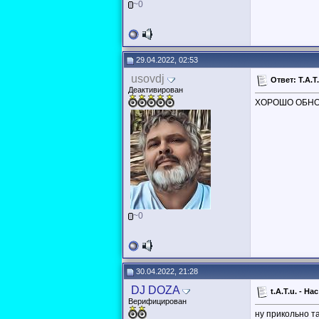
~0
29.04.2022, 02:53
usovdj
Ответ: T.A.T
Деактивирован
ХОРОШО ОБНОВ
~0
30.04.2022, 21:28
DJ DOZA
t.A.T.u. - Н
Верифицирован
ну прикольно т