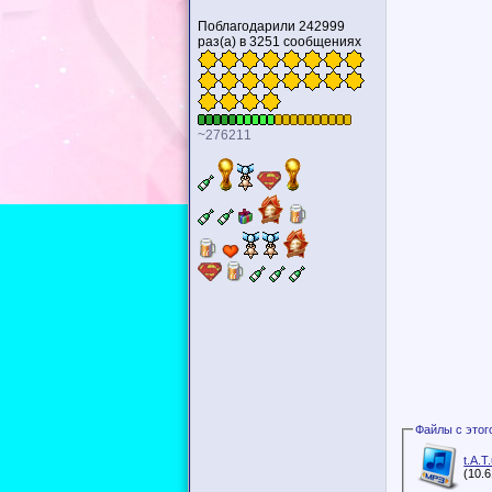
Поблагодарили 242999
раз(а) в 3251 сообщениях
~276211
t.A.T
(10.