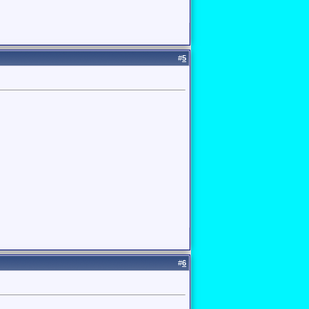
#
5
#
6