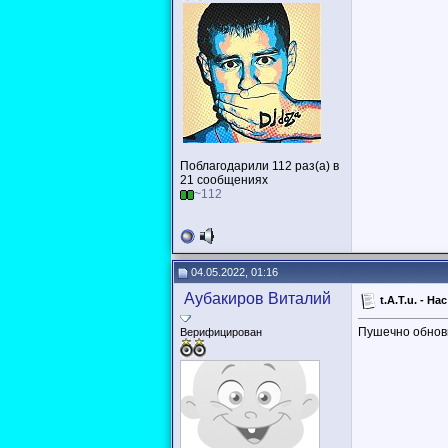
Поблагодарили 112 раз(а) в
21 сообщениях
~112
04.05.2022, 01:16
Аубакиров Виталий
t.A.T.u. - Н
Пушечно обнов
Верифицирован