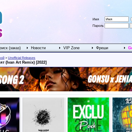
Имя
Пароль
оиск (заказ)
Новости
VIP Zone
Фреши
G
кой
>
Unofficial Releases
ят (Ivan Art Remix) [2022]