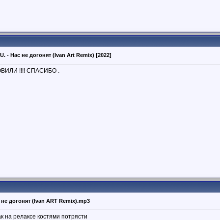
.U. - Нас не догонят (Ivan Art Remix) [2022]
ИЛИ !!!! СПАСИБО .
ас не догонят (Ivan ART Remix).mp3
ак на релаксе костями потрясти