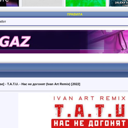
ПРАВИЛА
абот
e] - T.A.T.U. - Нас не догонят (Ivan Art Remix) [2022]