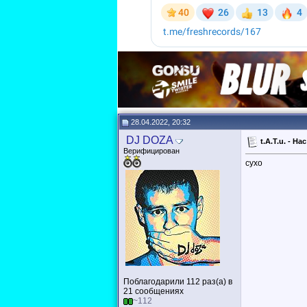
28.04.2022, 20:32
DJ DOZA
t.A.T.u. - Н
Верифицирован
сухо
Поблагодарили 112 раз(а) в
21 сообщениях
~112