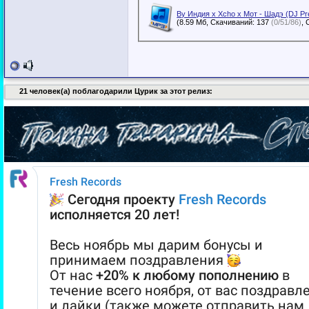
By Индия x Xcho x Мот - Шадэ (DJ Pre
(8.59 Мб, Скачиваний: 137
(0/51/86)
21 человек(а) поблагодарили Цурик за этот релиз: