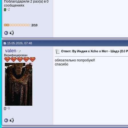
Поблагодарили 2 раз(а) в 0
сообщениях
~2
:
2/10
15.05.2026, 07:48
valen
Ответ: By Индия x Xcho x Мот - Шадэ (DJ Pr
Верифицирован
обязательно попробую!!
спасибо
~0