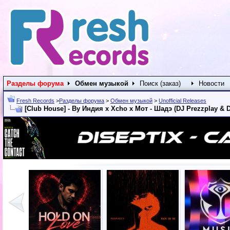
Разделы форума
Обмен музыкой
Поиск (заказ)
Новости
Fresh Records
>
Разделы форума
>
Обмен музыкой
>
Unofficial Releases
[Club House] - By Индия x Xcho x Мот - Шадэ (DJ Prezzplay & D