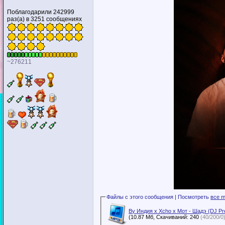
Поблагодарили 242999
раз(а) в 3251 сообщениях
~276211
Файлы с этого сообщения | Посмотреть
все m
By Индия x Xcho x Мот - Шадэ (DJ Pr
(10.87 Мб, Скачиваний: 240
(40/200/0