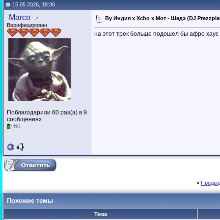
15.05.2026, 18:36
Marco
By Индия x Xcho x Мот - Шадэ (DJ Prezzpla
Верифицирован
на этот трек больше подошел бы афро хаус 
Поблагодарили 60 раз(а) в 9
сообщениях
~60
«
Предыд
Похожие темы
Тема