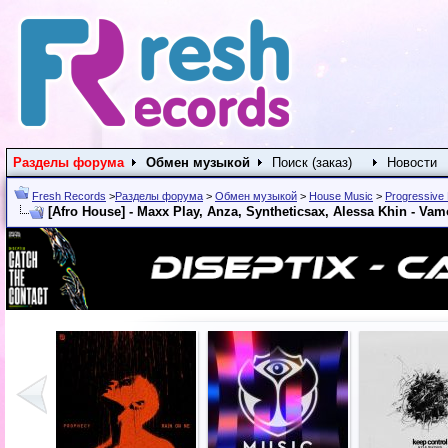
Разделы форума
Обмен музыкой
Поиск (заказ)
Новости
Fresh Records
>
Разделы форума
>
Обмен музыкой
>
House Music
>
Progressive
[Afro House] - Maxx Play, Anza, Syntheticsax, Alessa Khin - Vam