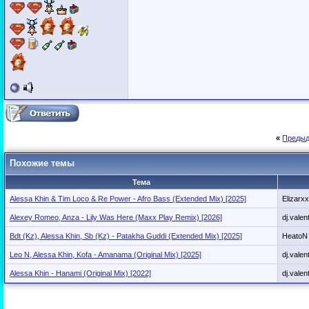
«
Предыд
Похожие темы
Тема
Alessa Khin & Tim Loco & Re Power - Afro Bass (Extended Mix) [2025]
Elizarx
Alexey Romeo, Anza - Lily Was Here (Maxx Play Remix) [2026]
dj.valen
Bdt (Kz), Alessa Khin, Sb (Kz) - Patakha Guddi (Extended Mix) [2025]
HeatoN
Leo N, Alessa Khin, Kofa - Amanama (Original Mix) [2025]
dj.valen
Alessa Khin - Hanami (Original Mix) [2022]
dj.valen