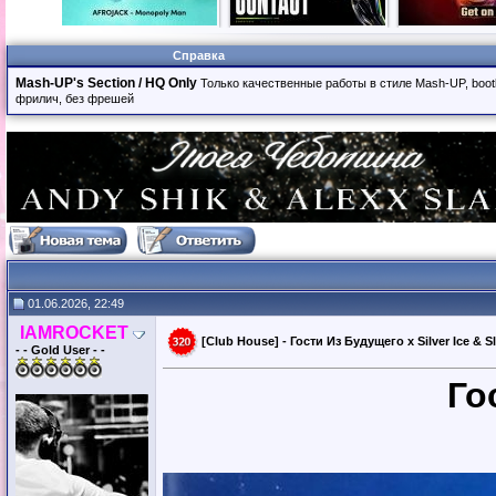
Справка
Mash-UP's Section / HQ Only
Только качественные работы в стиле Mash-UP, boot
фрилич, без фрешей
01.06.2026, 22:49
IAMROCKET
[Club House] - Гости Из Будущего x Silver Ice & S
- - Gold User - -
Го