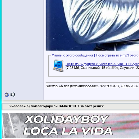
Файлы с этого сообщения | Посмотреть
все mp3 этого
Гости из Будущего x Silver Ice & Slim - Он чуж
(7.28 Мб, Скачиваний: 15
(0/15/0)
Последний раз редактировалось IAMROCKET, 01.06.2026
6 человек(а) поблагодарили IAMROCKET за этот релиз: